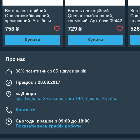
Вогонь навігаційний
Вогонь навігаційний
Вого
Quasar комбінований,
Quasar комбінований,
Comp
хромований. Арт. бази
кремовий. Арт. бази 09442
плас
09441
758
729
526
₴
₴
Купити
Купити
Про нас
98% позитивних з 65 відгуків за рік
Працює з 28.08.2017
м. Дніпро
вул. Богдана Хмельницького 14А, Дніпро, Україна
Контакти
Сьогодні працює з 09:00 до 18:00
Показати весь графік роботи