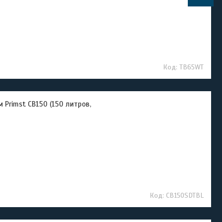
TB65WT
 Primst CB150 (150 литров,
CB150SDTBL