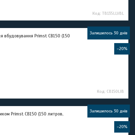
TB135LLVBL
Залишилось 30 днів
 вбудовування Primst CB150 (150
–20%
CB150LIB
Залишилось 30 днів
ком Primst CB150 (150 литров,
–20%