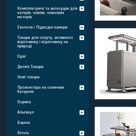
Комплектуючі та аксесуари для
катерів, човнів, човнових
моторів
Ехолоти і Підводні камери
Товари для спорту, активного
відпочинку і відпочинку на
природі
Одяг
Дитячі Товари
Нові товари
Прожектора на сонячних
батареях
Борика
Альпікул
Баркас
Brevia