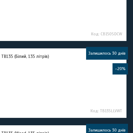
CB150SDCW
Залишилось 30 днів
B135 (Білий, 135 літрів)
–20%
TB135LLVWT
Залишилось 30 днів