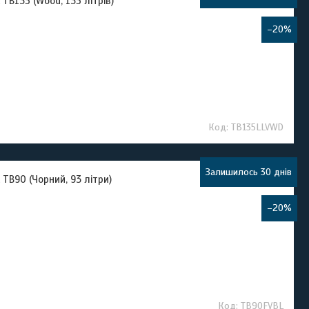
B135 (Wood, 135 літрів)
–20%
TB135LLVWD
Залишилось 30 днів
TB90 (Чорний, 93 літри)
–20%
TB90FVBL