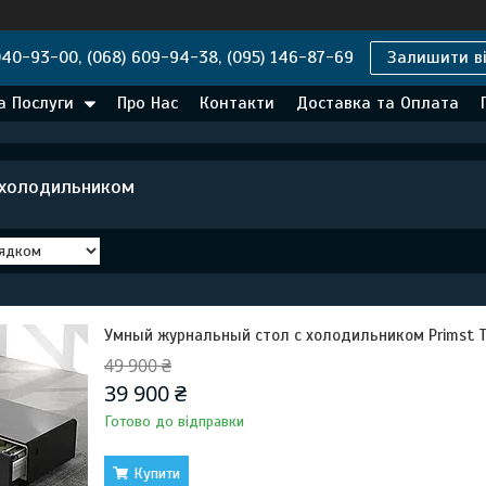
040-93-00, (068) 609-94-38, (095) 146-87-69
Залишити ві
а Послуги
Про Нас
Контакти
Доставка та Оплата
 холодильником
Умный журнальный стол с холодильником Primst T
49 900 ₴
39 900 ₴
Готово до відправки
Купити