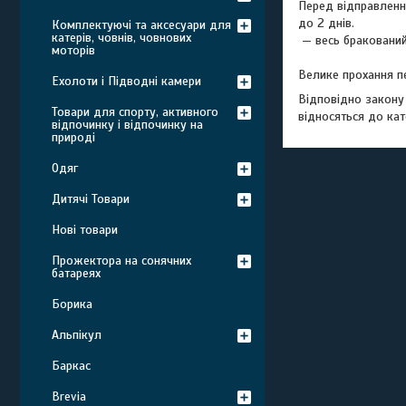
Перед відправлення
до 2 днів.

Комплектуючі та аксесуари для
катерів, човнів, човнових
 — весь бракований товар ми це робимо, беремо на ремонт. Якщо наш майстер не зможе його відремонтувати, ми замінимо цей товар.

моторів
Велике прохання пе
Ехолоти і Підводні камери
Відповідно закон
Товари для спорту, активного
відносяться до кат
відпочинку і відпочинку на
природі
Одяг
Дитячі Товари
Нові товари
Прожектора на сонячних
батареях
Борика
Альпікул
Баркас
Brevia