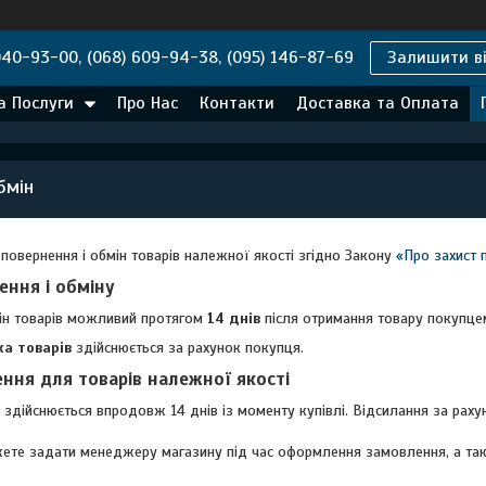
040-93-00, (068) 609-94-38, (095) 146-87-69
Залишити ві
а Послуги
Про Нас
Контакти
Доставка та Оплата
бмін
повернення і обмін товарів належної якості згідно Закону
«Про захист 
ення і обміну
ін товарів можливий протягом
14 днів
після отримання товару покупце
а товарів
здійснюється за рахунок покупця.
ння для товарів належної якості
здійснюється впродовж 14 днів із моменту купівлі. Відсилання за раху
ете задати менеджеру магазину під час оформлення замовлення, а також