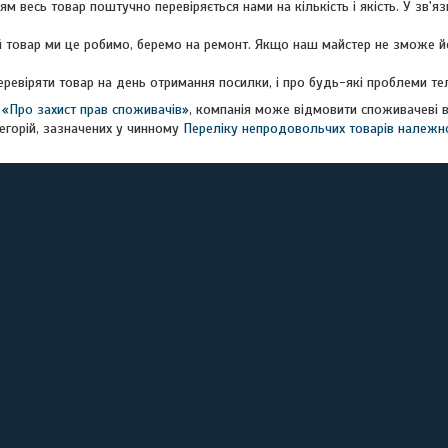
м весь товар поштучно перевіряється нами на кількість і якість. У зв'яз
ревіряти товар на день отримання посилки, і про будь-які проблеми тел
у
«Про захист прав споживачів»
, компанія може відмовити споживачеві в
егорій, зазначених у чинному
Переліку непродовольчих товарів належно