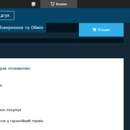
Кошик
дгук
Повернення та Обмін
Кошик
прав споживачів»
.
м.
нок покупця

 у гарантійний термін.
