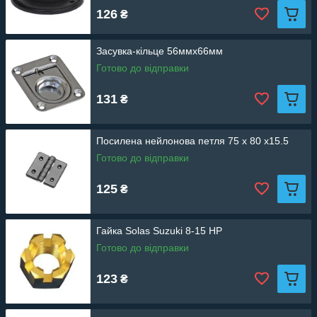
126
₴
Засувка-кільце 56ммх66мм
Готово до відправки
131
₴
Посилена нейлонова петля 75 x 80 x15.5
Готово до відправки
125
₴
Гайка Solas Suzuki 8-15 HP
Готово до відправки
123
₴