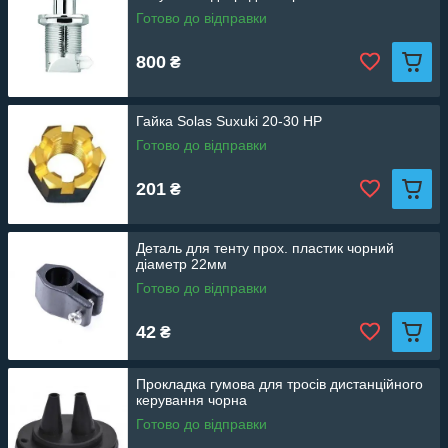
Готово до відправки
800
₴
Гайка Solas Suxuki 20-30 HP
Готово до відправки
201
₴
Деталь для тенту прох. пластик чорний
діаметр 22мм
Готово до відправки
42
₴
Прокладка гумова для тросів дистанційного
керування чорна
Готово до відправки