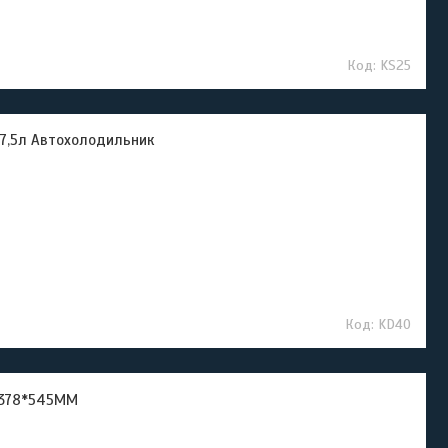
KS25
7,5л Автохолодильник
KD40
*378*545MM