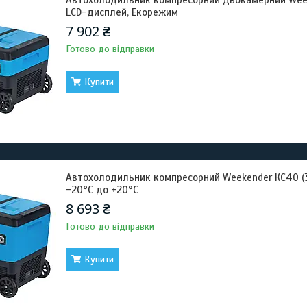
Автохолодильник компресорний двокамерний Weeke
LCD-дисплей, Екорежим
7 902 ₴
Готово до відправки
Купити
Автохолодильник компресорний Weekender КС40 (37
-20°C до +20°C
8 693 ₴
Готово до відправки
Купити