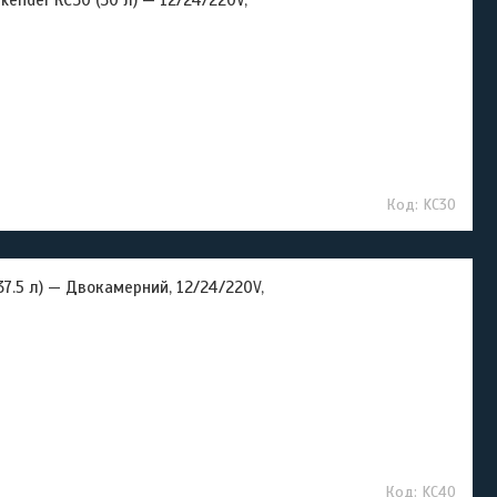
nder КС30 (30 л) — 12/24/220V,
KC30
.5 л) — Двокамерний, 12/24/220V,
KC40