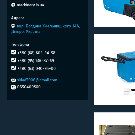
machinery.in.ua
вул. Богдана Хмельницького 14А,
Дніпро, Україна
+380 (68) 609-94-38
+380 (95) 146-87-69
+380 (63) 040-93-00
sklad3906@gmail.com
0630409300