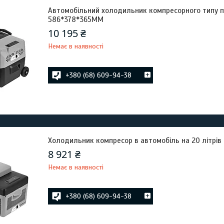
Автомобільний холодильник компресорного типу пе
586*378*365MM
10 195 ₴
Немає в наявності
+380 (68) 609-94-38
Холодильник компресор в автомобіль на 20 літрів
8 921 ₴
Немає в наявності
+380 (68) 609-94-38