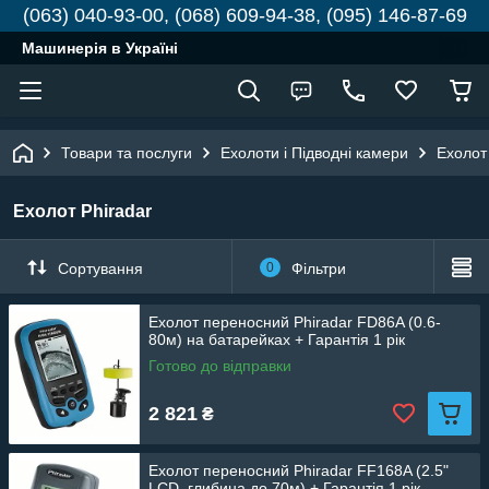
(063) 040-93-00, (068) 609-94-38, (095) 146-87-69
Машинерія в Україні
Товари та послуги
Ехолоти і Підводні камери
Ехолот
Ехолот Phiradar
Сортування
0
Фільтри
Ехолот переносний Phiradar FD86A (0.6-
80м) на батарейках + Гарантія 1 рік
Готово до відправки
2 821
₴
Ехолот переносний Phiradar FF168A (2.5"
LCD, глибина до 70м) + Гарантія 1 рік