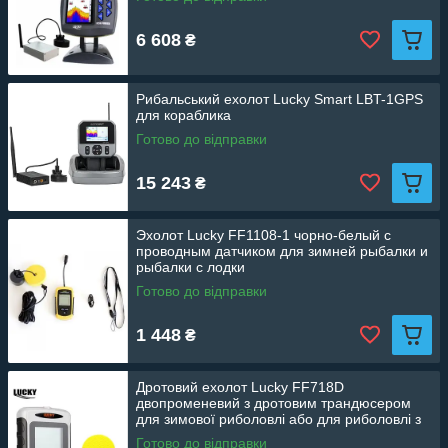
6 608
₴
Рибальський ехолот Lucky Smart LBT-1GPS
для кораблика
Готово до відправки
15 243
₴
Эхолот Lucky FF1108-1 чорно-белый с
проводным датчиком для зимней рыбалки и
рыбалки с лодки
Готово до відправки
1 448
₴
Дротовий ехолот Lucky FF718D
двопроменевий з дротовим трандюсером
для зимової риболовлі або для риболовлі з
човна
Готово до відправки