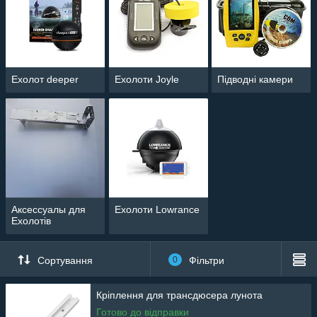
Ехолот deeper
Ехолоти Joyle
Підводні камери
Аксессуалы для
Ехолоти Lowrance
Ехолотів
Сортування
0
Фільтри
Кріплення для трансдюсера лунота
Готово до відправки