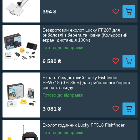
394
₴
Бездротовий ехолот Lucky FF207 для
риболовлі з берега та човна (Кольоровий
екран, дистанція 100м)
Готово до відправки
6 580
₴
Ехолот бездротовий Lucky Fishfinder
FFW718 (0.6-35 м) для риболовлі з берега,
човна та льоду
Готово до відправки
3 081
₴
Ехолот годинник Lucky FF518 Fishfinder
Готово до відправки