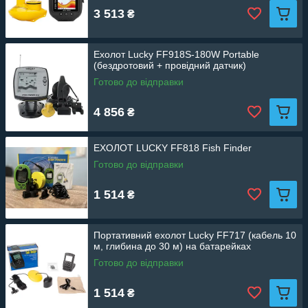
3 513
₴
Ехолот Lucky FF918S-180W Portable
(бездротовий + провідний датчик)
Готово до відправки
4 856
₴
ЕХОЛОТ LUCKY FF818 Fish Finder
Готово до відправки
1 514
₴
Портативний ехолот Lucky FF717 (кабель 10
м, глибина до 30 м) на батарейках
Готово до відправки
1 514
₴