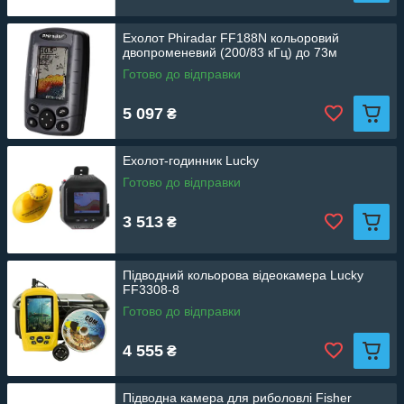
Ехолот Phiradar FF188N кольоровий
двопроменевий (200/83 кГц) до 73м
Готово до відправки
5 097
₴
Ехолот-годинник Lucky
Готово до відправки
3 513
₴
Підводний кольорова відеокамера Lucky
FF3308-8
Готово до відправки
4 555
₴
Підводна камера для риболовлі Fisher