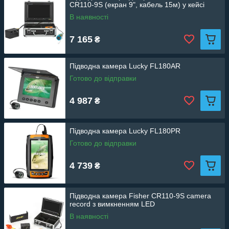
CR110-9S (екран 9", кабель 15м) у кейсі
В наявності
7 165
₴
Підводна камера Lucky FL180AR
Готово до відправки
4 987
₴
Підводна камера Lucky FL180PR
Готово до відправки
4 739
₴
Підводна камера Fisher CR110-9S camera
record з вимкненням LED
В наявності