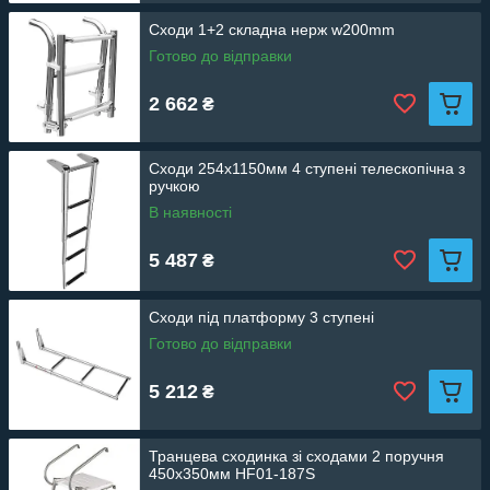
Сходи 1+2 складна нерж w200mm
Готово до відправки
2 662
₴
Сходи 254х1150мм 4 ступені телескопічна з
ручкою
В наявності
5 487
₴
Сходи під платформу 3 ступені
Готово до відправки
5 212
₴
Транцева сходинка зі сходами 2 поручня
450х350мм HF01-187S