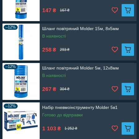
147
₴
167 ₴
–12%
Шланг повітряний Molder 15м, 8х5мм
В наявності
258
₴
293 ₴
–12%
Шланг повітряний Molder 5м, 12х8мм
В наявності
267
₴
304 ₴
–12%
Набір пневмоінструменту Molder 5в1
Готово до відправки
1 103
₴
1 252 ₴