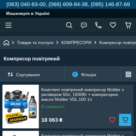
(063) 040-93-00, (068) 609-94-38, (095) 146-87-69
Машинерія в Україні
Товари та послуги
КОМПРЕСОРИ
Компресор повітр
Компресор повітряний
Сортування
0
Фільтри
Комплект повітряний компресор Molder з
ресівером 50л, 1500Вт + компресорне
масло Molder VDL 100 1л
В наявності
18 063
₴
Комплект повітряний компресор Molder з