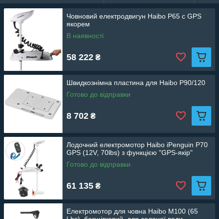
Човновий електродвигун Haibo P65 c GPS
якорем
В наявності
58 222
₴
Швидкознімна пластина для Haibo P90/120
Готово до відправки
8 702
₴
Лодочний електромотор Haibo iPenguin P70
GPS (12V, 70lbs) з функцією "GPS-якір"
Готово до відправки
61 135
₴
Електромотор для човна Haibo M100 (65