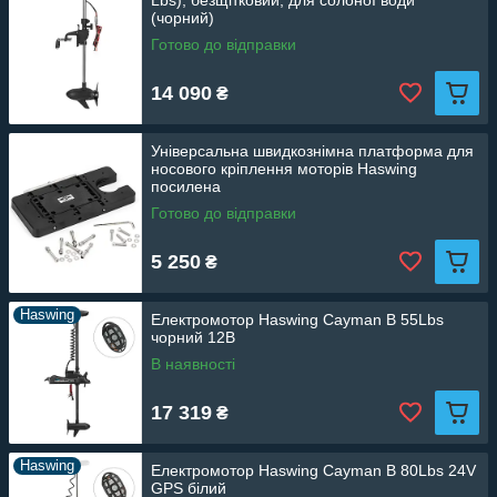
Lbs), безщітковий, для солоної води
(чорний)
Готово до відправки
14 090
₴
Універсальна швидкознімна платформа для
носового кріплення моторів Haswing
посилена
Готово до відправки
5 250
₴
Haswing
Електромотор Haswing Cayman B 55Lbs
чорний 12В
В наявності
17 319
₴
Haswing
Електромотор Haswing Cayman B 80Lbs 24V
GPS білий