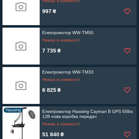
Немає в наявності
997
₴
Електромотор WW-TM50
Немає в наявності
7 735
₴
Електромотор WW-TM33
Немає в наявності
6 825
₴
Haswing
Електромотор Haswing Cayman B GPS 55lbs
12В нова коробка передач
Немає в наявності
51 840
₴