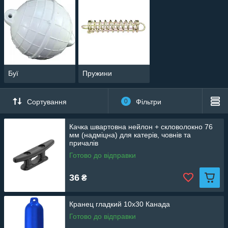
Буї
Пружини
Сортування
0
Фільтри
Качка швартовна нейлон + скловолокно 76
мм (надміцна) для катерів, човнів та
причалів
Готово до відправки
36
₴
Кранец гладкий 10x30 Канада
Готово до відправки