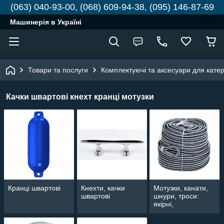
(063) 040-93-00, (068) 609-94-38, (095) 146-87-69
Машинерія в Україні
Товари та послуги
Комплектуючі та аксесуари для катері
Качки швартові кнехт кранці мотузки
Кранці швартові
Кнехти, качки
Мотузки, канати,
швартові
шнури, троси:
якірні,
швартовочные,
суднові