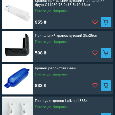
Кранец причальний кутовий (причальний
брус) C11930 76,2х16,5х10,16см
Готово до відправки
955
₴
Причальний кранец кутовий 25х25см
Готово до відправки
508
₴
Кранец ребристий синій
Готово до відправки
833
₴
Гачок для кранца Lalizas 43634
Готово до відправки