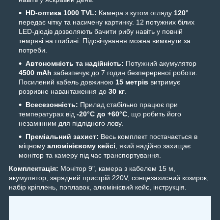
HD-оптика 1000 TVL:
Камера з кутом огляду
120°
передає чітку та насичену картинку. 12 потужних білих
LED-діодів дозволяють бачити рибу навіть у повній
темряві на глибині. Підсвічування можна вимкнути за
потреби.
Автономність та надійність:
Потужний акумулятор
4500 mAh
забезпечує до 7 годин безперервної роботи.
Посилений кабель довжиною
15 метрів
витримує
розривне навантаження до
30 кг
.
Всесезонність:
Прилад стабільно працює при
температурах від
-20°C до +60°C
, що робить його
незамінним для підлідного лову.
Преміальний захист:
Весь комплект постачається в
міцному
алюмінієвому кейсі
, який надійно захищає
монітор та камеру під час транспортування.
Комплектація:
Монітор 9", камера з кабелем 15 м,
акумулятор, зарядний пристрій 220V, сонцезахисний козирок,
набір кріплень, поплавок, алюмінієвий кейс, інструкція.