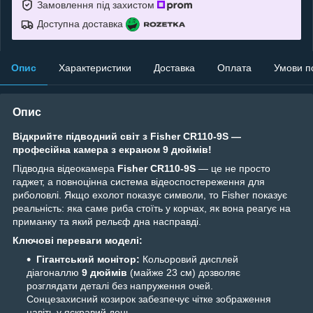
Замовлення під захистом
Доступна доставка
Опис
Характеристики
Доставка
Оплата
Умови п
Опис
Відкрийте підводний світ з Fisher CR110-9S —
професійна камера з екраном 9 дюймів!
Підводна відеокамера
Fisher CR110-9S
— це не просто
гаджет, а повноцінна система відеоспостереження для
риболовлі. Якщо ехолот показує символи, то Fisher показує
реальність: яка саме риба стоїть у корчах, як вона реагує на
приманку та який рельєф дна насправді.
Ключові переваги моделі:
Гігантський монітор:
Кольоровий дисплей
діагоналлю
9 дюймів
(майже 23 см) дозволяє
розглядати деталі без напруження очей.
Сонцезахисний козирок забезпечує чітке зображення
навіть у яскравий день.