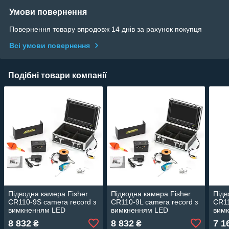
Умови повернення
Повернення товару впродовж 14 днів за рахунок покупця
Всі умови повернення
Подібні товари компанії
Підводна камера Fisher
Підводна камера Fisher
Підв
CR110-9S camera record з
CR110-9L camera record з
CR11
вимкненням LED
вимкненням LED
вим
8 832
8 832
7 1
₴
₴