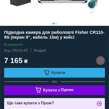
Підводна камера для риболовлі Fisher CR110-
9S (екран 9", кабель 15м) у кейсі
В наявності
Код: CR110-9S
Роздріб
7 165
₴
Купити
або
Купити з
Що таке купити з Пром?