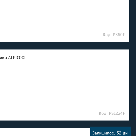
PS60F
ика ALPICOOL
PS1224F
Залишилось 32 дні