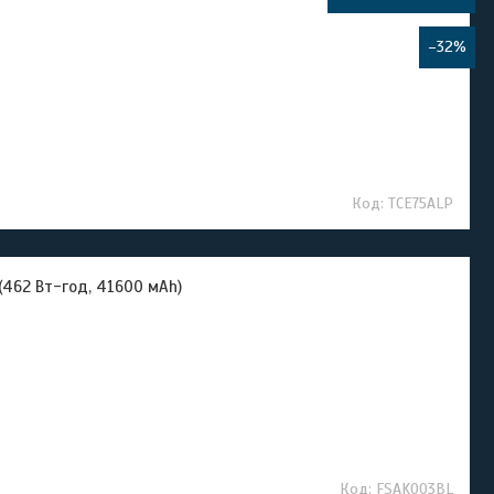
–32%
TCE75ALP
(462 Вт-год, 41600 мАh)
FSAK003BL