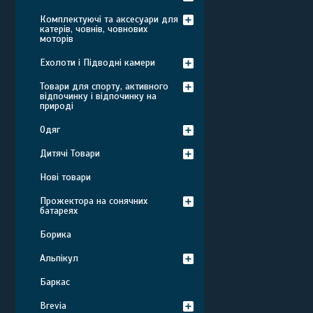
Комплектуючі та аксесуари для
катерів, човнів, човнових
моторів
Ехолоти і Підводні камери
Товари для спорту, активного
відпочинку і відпочинку на
природі
Одяг
Дитячі Товари
Нові товари
Прожектора на сонячних
батареях
Борика
Альпікул
Баркас
Brevia