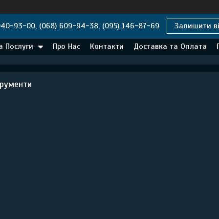
040-93-00, (068) 609-94-38, (095) 146-87-69
Залишити ві
а Послуги
Про Нас
Контакти
Доставка та Оплата
трументи