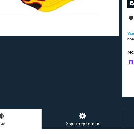
пов
У к
буд
пис
Характеристики