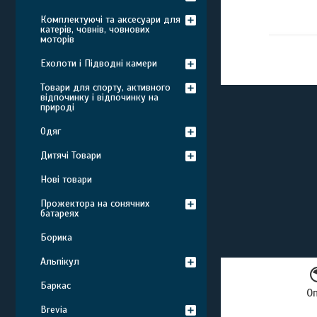
Комплектуючі та аксесуари для
катерів, човнів, човнових
моторів
Ехолоти і Підводні камери
Товари для спорту, активного
відпочинку і відпочинку на
природі
Одяг
Дитячі Товари
Нові товари
Прожектора на сонячних
батареях
Борика
Альпікул
Баркас
О
Brevia