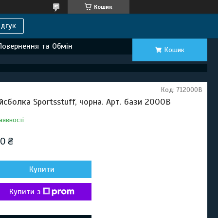
Кошик
дгук
Повернення та Обмін
Кошик
Код:
712000B
йсболка Sportsstuff, чорна. Арт. бази 2000B
аявності
0 ₴
Купити
Купити з