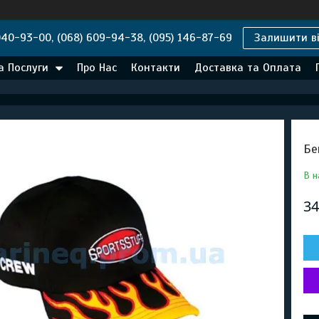
040-93-00, (068) 609-94-38, (095) 146-87-69
Залишити ві
а Послуги
Про Нас
Контакти
Доставка та Оплата
Бе
В н
34