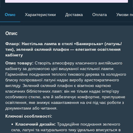
Опис
Характеристики
Доставка
Оплата
Умови п
Опис
Флаєр:
Настільна лампа в стилі «Банкирська» (латунь/
тик), зелений скляний плафон — елегантне освітлення
кабінету
Опис товару:
Створіть атмосферу класичного англійського
кабінету за допомогою цієї вишуканої настільної лампи.
Гармонійне поєднання теплого тикового дерева та холодного
блиску полірованої латуні надає виробу аристократичного
вигляду. Зелений скляний плафон є візитною карткою
класичних бібліотечних ламп: він не тільки надає інтер'єру
особливого стилю, але й забезпечує комфортне, приглушене
освітлення, яке знижує навантаження на очі під час роботи з
документами або читання.
Ключові особливості:
Класичний дизайн:
Традиційне поєднання зеленого
скла, латуні та натурального тику ідеально вписується в