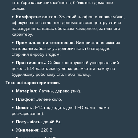
інтер'єри класичних кабінетів, бібліотек і домашніх
офісів.
Комфортне світло:
Зелений плафон створює м'яке,
сфокусоване світло, яке допомагає сконцентруватися
на завданні та надає обставам камерного, затишного
характеру.
Преміальне виготовлення:
Використання якісних
матеріалів забезпечує довговічність і благородне
старіння виробу згодом.
Практичність:
Стійка конструкція й універсальний
цоколь E14 дають змогу легко розмістити лампу на
будь-якому робочому столі або полиці.
Технічні характеристики:
Матеріал:
Латунь, дерево (тик).
Плафон:
Зелене скло.
Цоколь:
E14 (підходить для LED-ламп і ламп
розжарювання).
Потужність:
до 46 Вт.
Живлення:
220 В.