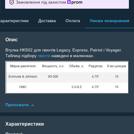
Замовлення під захистом
арактеристики
Доставка
Оплата
Умови повернення
Опис
Втулка HK502 для гвинтів Legacy, Express, Patriot і Voyager.
Таблиці підбору
гвинта
наведені в малюнках.
Приховати
Характеристики