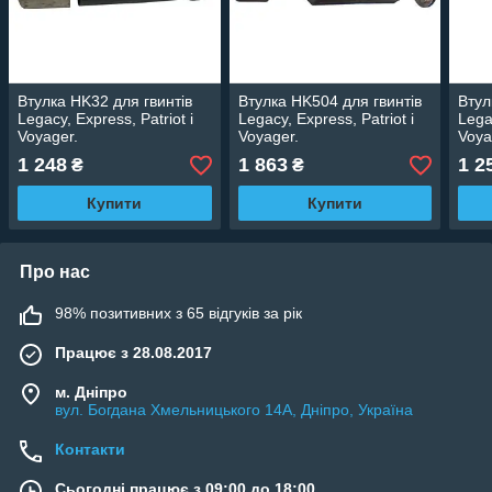
Втулка HK32 для гвинтів
Втулка HK504 для гвинтів
Втул
Legacy, Express, Patriot і
Legacy, Express, Patriot і
Lega
Voyager.
Voyager.
Voya
1 248
1 863
1 2
₴
₴
Купити
Купити
Про нас
98% позитивних з 65 відгуків за рік
Працює з 28.08.2017
м. Дніпро
вул. Богдана Хмельницького 14А, Дніпро, Україна
Контакти
Сьогодні працює з 09:00 до 18:00