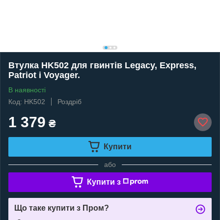
Втулка HK502 для гвинтів Legacy, Express,
Patriot і Voyager.
В наявності
Код: HK502
Роздріб
1 379
₴
Купити
або
Купити з
Що таке купити з Пром?