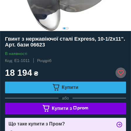
Гвинт з нержавіючої сталі Express, 10-1/2х11".
Арт. бази 06623
В наявності
Код: E1-1011
Роздріб
18 194
₴
Купити
або
Купити з
Що таке купити з Пром?