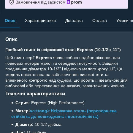
Замовлення під захистом
Опис
Характеристики
Доставка
Оплата
Умови п
Опис
Гребний гвинт із неіржавкої сталі Express (10-1/2 x 11")
Цей гвинт серії
Express
являє собою надійне рішення для
човнових моторів малої та середньої потужності. Завдяки
поєднанню діаметра 10-1/2" і відносно малого кроку 11", ця
модель орієнтована на забезпечення високої тяги та
впевненого контролю над судном, що робить її ідеальною для
риболовлі або пересування на важких, завантажених човнах.
Технічні характеристики
Серия:
Express (High Performance)
Матері
ал:trong> Неіржавка сталь (перевершена
стійкість до пошкоджень і довговічність)
Діаметр:
10-1/2 дюйма
Шаг:
11 дюймів