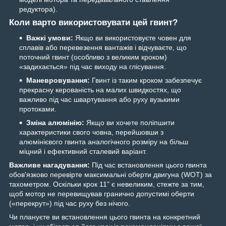
редуктора).
Коли варто використовувати цей гвинт?
Важкі умови:
Якщо ви використовуєте човен для
сплавів або перевезення вантажів і відчуваєте, що
поточний гвинт (особливо з великим кроком)
«задихається» під час виходу на глісування.
Маневровування:
Гвинт із таким кроком забезпечує
прекрасну керованість на малих швидкостях, що
важливо під час швартування або руху вузькими
протоками.
Зміна алюмінію:
Якщо ви хочете поліпшити
характеристики свого човна, перейшовши з
алюмінієвого гвинта аналогічного розміру на більш
міцний і ефективний сталевий варіант.
Важливе нагадування:
Під час встановлення цього гвинта
обов'язково перевірте максимальні оберти двигуна (WOT) за
тахометром. Оскільки крок 11" є невеликим, стежте за тим,
щоб мотор не перевищував гранично допустимі оберти
(«перекрут») під час руху без нічого.
Чи плануєте ви встановлення цього гвинта на конкретний