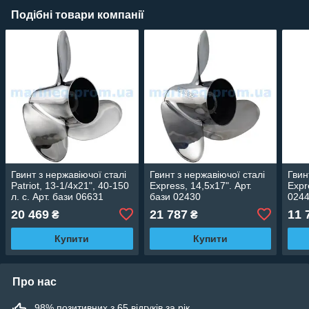
Подібні товари компанії
Гвинт з нержавіючої сталі
Гвинт з нержавіючої сталі
Гвин
Patriot, 13-1/4х21", 40-150
Express, 14,5х17". Арт.
Expr
л. с. Арт. бази 06631
бази 02430
024
20 469
21 787
11 
₴
₴
Купити
Купити
Про нас
98% позитивних з 65 відгуків за рік