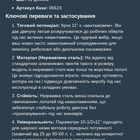
Артикул бази:
06623
Ключові переваги та застосування
Тяговий потенціал:
Крок 11" є «вантажовим». Він
дає двигуну легше розкручуватися до робочих обертів
під час великих навантажень. Це чудовий вибір, якщо
ваш човен часто завантажений спорядженням для
кемпінгу, риболовлі або декількома пасажирами.
Матеріал (Нержавіюча сталь):
На відміну від
стандартних алюмінієвих гвинтів такого ж розміру,
модель із неіржавкої сталі має тонші та жорсткіші лопаті.
Це знижує гідродинамічні втрати, покращує чутливість
мотора на газ і підвищує довговічність виробу під час
експлуатації в складних умовах.
Стійкість:
Неіржавка сталь менш схильна до
«вигинання» лопатей під навантаженням, що
забезпечує стабільну роботу двигуна без
«проковзування» під час маневрів.
Універсальність:
Параметри 10-1/2x11" підходять
для широкої низки моторів середньої потужності
(зазвичай від 25 до 50-60 л. с., залежно від конкретної
моделі мотора та передавального ставлення