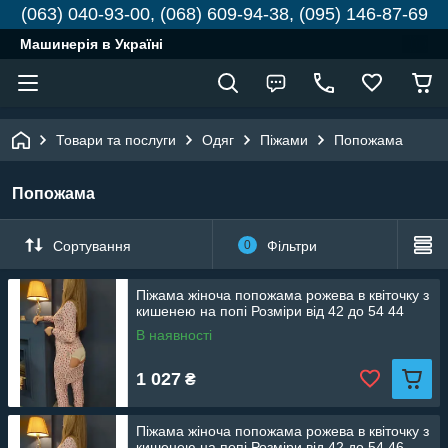
(063) 040-93-00, (068) 609-94-38, (095) 146-87-69
Машинерія в Україні
Товари та послуги
Одяг
Піжами
Попожама
Попожама
Сортування
0
Фільтри
Піжама жіноча попожама рожева в квіточку з
кишенею на попі Розміри від 42 до 54 44
В наявності
1 027
₴
Піжама жіноча попожама рожева в квіточку з
кишенею на попі Розміри від 42 до 54 46