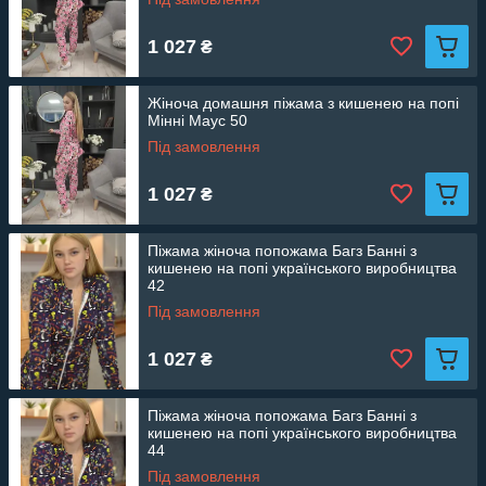
1 027
₴
Жіноча домашня піжама з кишенею на попі
Мінні Маус 50
Під замовлення
1 027
₴
Піжама жіноча попожама Багз Банні з
кишенею на попі українського виробництва
42
Під замовлення
1 027
₴
Піжама жіноча попожама Багз Банні з
кишенею на попі українського виробництва
44
Під замовлення