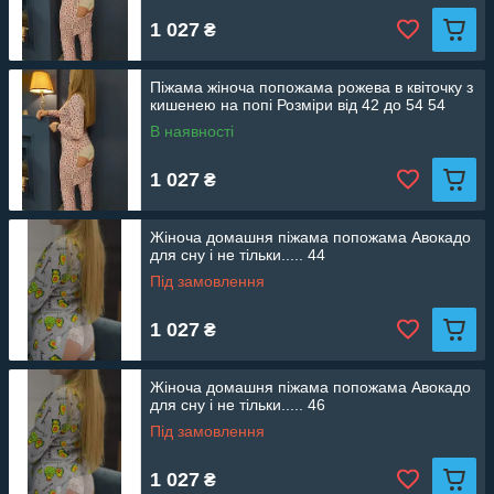
1 027
₴
Піжама жіноча попожама рожева в квіточку з
кишенею на попі Розміри від 42 до 54 54
В наявності
1 027
₴
Жіноча домашня піжама попожама Авокадо
для сну і не тільки..... 44
Під замовлення
1 027
₴
Жіноча домашня піжама попожама Авокадо
для сну і не тільки..... 46
Під замовлення
1 027
₴