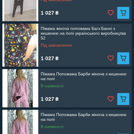
1 027
₴
Піжама жіноча попожама Багз Банні з
кишенею на попі українського виробництва
52
Під замовлення
1 027
₴
Піжама Попожама Барби жіноча з кишенею
на попі
В наявності
1 027
₴
Піжама Попожама Барби жіноча з кишенею
на попі
В наявності