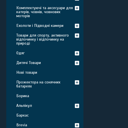
Комплектуючі та аксесуари для
катерів, човнів, човнових
моторів
Ехолоти і Підводні камери
Товари для спорту, активного
відпочинку і відпочинку на
природі
Одяг
Дитячі Товари
Нові товари
Прожектора на сонячних
батареях
Борика
Альпікул
Баркас
Brevia