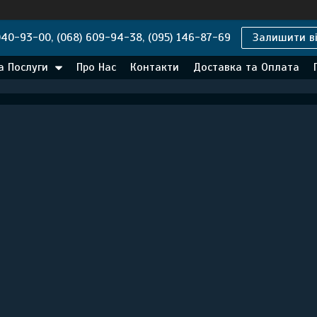
040-93-00, (068) 609-94-38, (095) 146-87-69
Залишити ві
а Послуги
Про Нас
Контакти
Доставка та Оплата