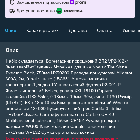
Замовлення під захистом
Доступна доставка
Опис
Характеристики
Доставка
Оплата
Умови п
Опис
Набір складається: Вогнегасник порошковий ВП2 VP2-X 2кг
Знак аварійної зупинки Чорніння для шин Nowax Tire Shine
Extreme Black, 750мл NX50200 Провода-прикурювачі Alligator
300А, 2м, (поліет. пакет) BC631 Аптечка медична
транспортна-1, згідно ТУ, пластиковий футляр 02-001-P
Жилет сигнальний Beltex, розмір XXL 19100 Стрічка
ізоляційна ПВХ Solar, 0.13мм x 19мм, 30м, синя IT130 Розмір
(ШхВхГ): 58 х 18 х 13 см Компресор автомобільний Winso з
автостопом 124000 Буксирувальний трос Carlife 3т, 5,5м
TR706/P Змазка багатофункціональна CarLife CR-40
Multifunctional Lubricant, 450мл CF452 Рукавиці покриті
латексом WG09 Ключ колісний CarLife телескопічний
17x19мм WR132 Cумка органайзер велика
Колір сумки може змінюватись, уточнюйте наявність у