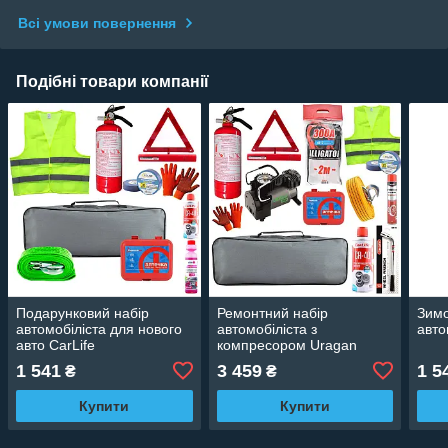
Всі умови повернення
Подібні товари компанії
Подарунковий набір
Ремонтний набір
Зимо
автомобіліста для нового
автомобіліста з
авто
авто CarLife
компресором Uragan
1 541
3 459
1 5
₴
₴
Купити
Купити