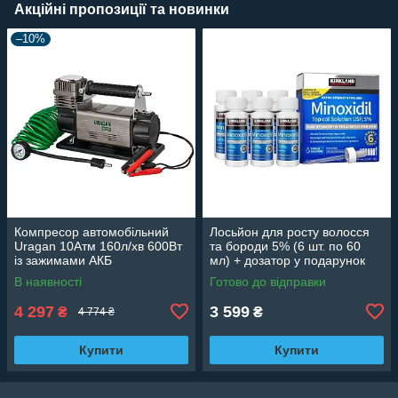
Акційні пропозиції та новинки
–10%
Компресор автомобільний
Лосьйон для росту волосся
Uragan 10Атм 160л/хв 600Вт
та бороди 5% (6 шт. по 60
із зажимами АКБ
мл) + дозатор у подарунок
В наявності
Готово до відправки
4 297
3 599
₴
₴
4 774 ₴
Купити
Купити