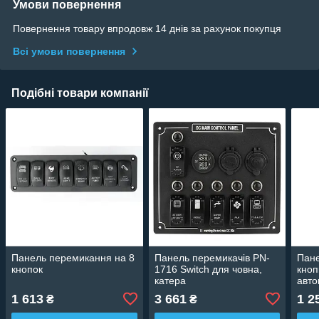
Умови повернення
Повернення товару впродовж 14 днів за рахунок покупця
Всі умови повернення
Подібні товари компанії
Панель перемикання на 8
Панель перемикачів PN-
Пане
кнопок
1716 Switch для човна,
кноп
катера
авто
1 613
3 661
1 2
₴
₴