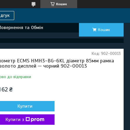
Кошик
дгук
Повернення та Обмін
Кошик
Код:
902-00013
хометр ECMS HMH3-BG-6KL діаметр 85мм рамка
золото дисплей — чорний 902-00013
ово до відправки
162 ₴
Купити
Купити з