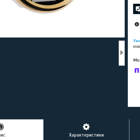
пов
У к
буд
пис
Характеристики