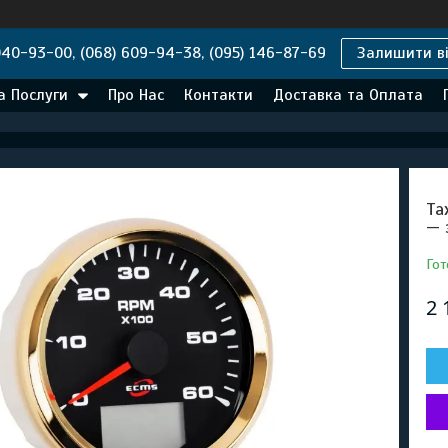
040-93-00, (068) 609-94-38, (095) 146-87-69
Залишити ві
а Послуги
Про Нас
Контакти
Доставка та Оплата
Та
— 
Гот
2 