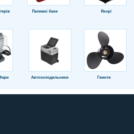
терів
Паливні баки
Якорі
Фари
Автохолодильники
Гвинти