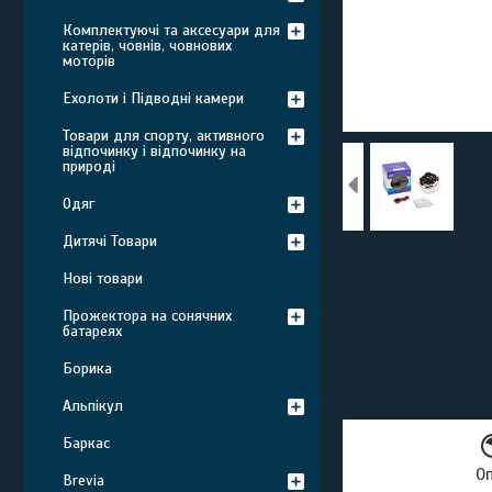
Комплектуючі та аксесуари для
катерів, човнів, човнових
моторів
Ехолоти і Підводні камери
Товари для спорту, активного
відпочинку і відпочинку на
природі
Одяг
Дитячі Товари
Нові товари
Прожектора на сонячних
батареях
Борика
Альпікул
Баркас
О
Brevia