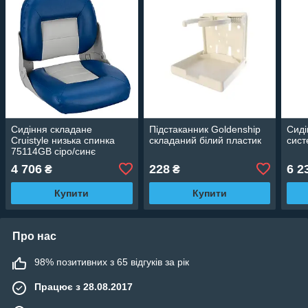
Сидіння складане
Підстаканник Goldenship
Сиді
Cruistyle низька спинка
складаний білий пластик
сист
75114GB сіро/синє
4 706
228
6 2
₴
₴
Купити
Купити
Про нас
98% позитивних з 65 відгуків за рік
Працює з 28.08.2017