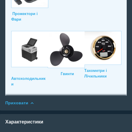
Прожектори і
Фари
Тахометри і
Гвинти
Лічильники
Автохолодильник
и
Приховати
Характеристики