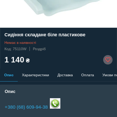
Сидіння складане біле пластикове
Немає в наявності
Код: 75110W
Роздріб
1 140
₴
Опис
Характеристики
Доставка
Оплата
Умови п
Опис
+380 (68) 609-94-38