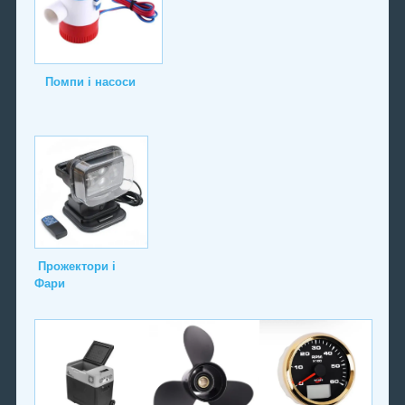
Помпи і насоси
Прожектори і
Фари