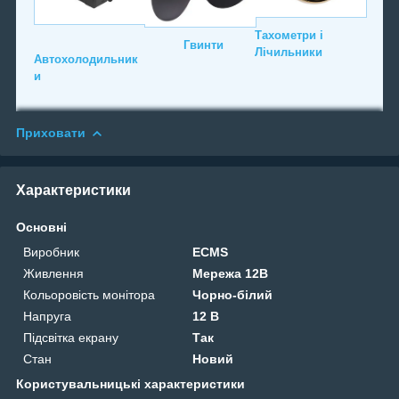
Тахометри і
Гвинти
Лічильники
Автохолодильник
и
Приховати
Характеристики
Основні
Виробник
ECMS
Живлення
Мережа 12В
Кольоровість монітора
Чорно-білий
Напруга
12 В
Підсвітка екрану
Так
Стан
Новий
Користувальницькі характеристики