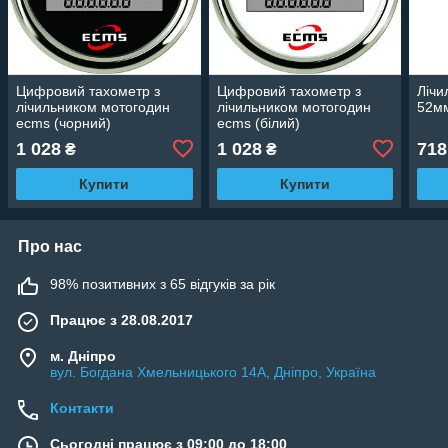
Цифровий тахометр з
Цифровий тахометр з
Лічи
лічильником мотогодин
лічильником мотогодин
52мм
ecms (чорний)
ecms (білий)
1 028
1 028
718
₴
₴
Купити
Купити
Про нас
98% позитивних з 65 відгуків за рік
Працює з 28.08.2017
м. Дніпро
вул. Богдана Хмельницького 14А, Дніпро, Україна
Контакти
Сьогодні працює з 09:00 до 18:00