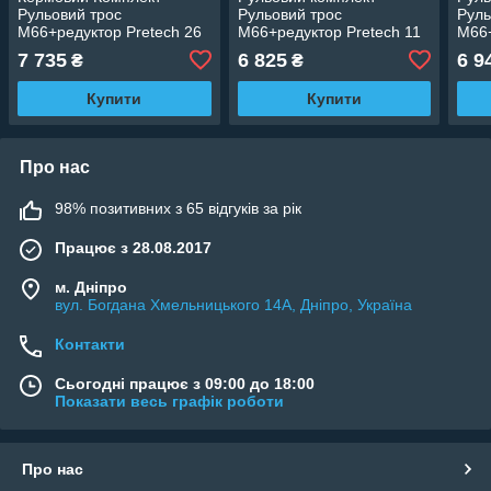
Рульовий трос
Рульовий трос
Руль
М66+редуктор Pretech 26
М66+редуктор Pretech 11
М66+
Ft 7.92 м для човнових
Ft 3.35 м для човнових
Ft 3
7 735
6 825
6 9
₴
₴
моторів до 150 к.с.
моторів до 150 к.с.
мото
Купити
Купити
Про нас
98% позитивних з 65 відгуків за рік
Працює з 28.08.2017
м. Дніпро
вул. Богдана Хмельницького 14А, Дніпро, Україна
Контакти
Сьогодні працює з 09:00 до 18:00
Показати весь графік роботи
Про нас