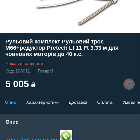
Рульовий комплект Рульовий трос
М66+редуктор Pretech Lt 11 Ft 3.33 м для
човнових моторів до 40 к.с.
Немає в наявності
Код: 208011
Роздріб
5 005
₴
Опис
Характеристики
Доставка
Оплата
Умови п
Опис