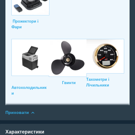
Прожектори і
Фари
Тахометри і
Гвинти
Лічильники
Автохолодильник
и
Приховати
Характеристики