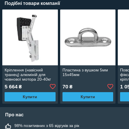
Подібні товари компанії
Кріплення (навісний
Пластина з вушком 5мм
Пово
транец) алюміній для
15х45мм
фікс
човнової мотора 20-40кг
кріп
пластина пластик 3501003
болт
5 664
70
1 0
₴
₴
Купити
Купити
Про нас
98% позитивних з 65 відгуків за рік