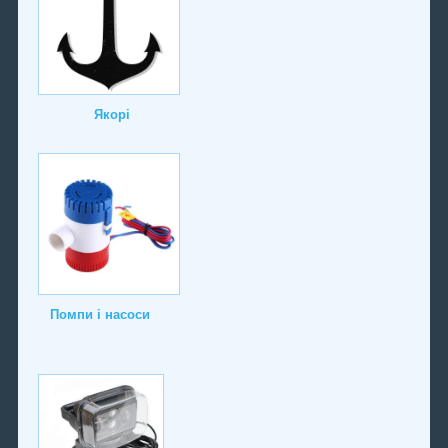
Якорі
Помпи і насоси