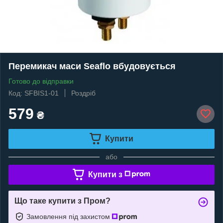
Перемикач маси Seaflo вбудовується
Готово до відправки
Код: SFBIS1-01
Роздріб
579
₴
Купити
або
Купити з
Що таке купити з Пром?
Замовлення під захистом