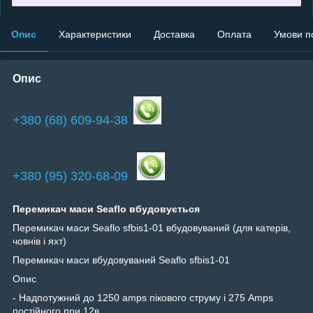
Опис
Характеристики
Доставка
Оплата
Умови п
Опис
+380 (68) 609-94-38
+380 (95) 320-68-09
Перемикач маси Seaflo вбудовується
Перемикач маси Seaflo sfbis1-01 вбудовуваний (для катерів,
човнів і яхт)
Перемикач маси вбудовуваний Seaflo sfbis1-01
Опис
- Надпотужний до 1250 amps пікового струму і 275 Amps
постійного при 12в