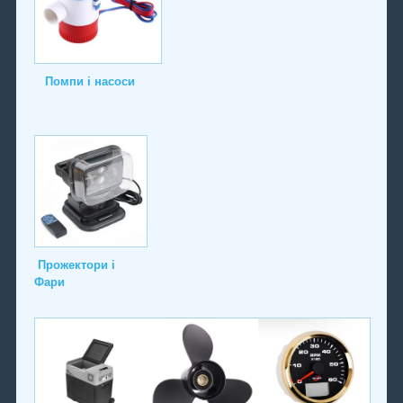
Помпи і насоси
Прожектори і
Фари