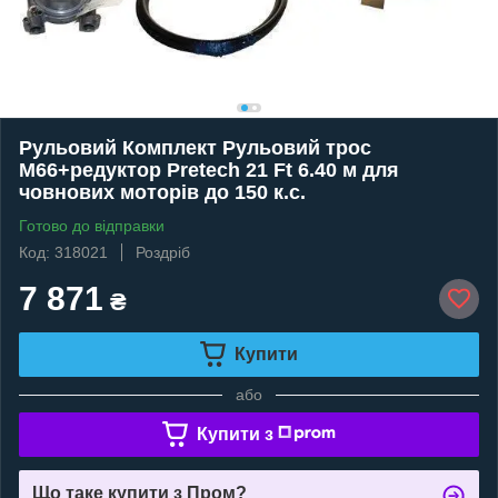
Рульовий Комплект Рульовий трос
М66+редуктор Pretech 21 Ft 6.40 м для
човнових моторів до 150 к.с.
Готово до відправки
Код: 318021
Роздріб
7 871
₴
Купити
або
Купити з
Що таке купити з Пром?