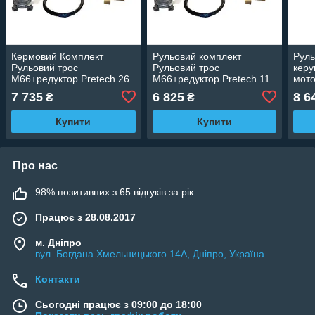
Кермовий Комплект
Рульовий комплект
Руль
Рульовий трос
Рульовий трос
керу
М66+редуктор Pretech 26
М66+редуктор Pretech 11
мото
Ft 7.92 м для човнових
Ft 3.35 м для човнових
М66+
7 735
6 825
8 6
₴
₴
моторів до 150 к.с.
моторів до 150 к.с.
Нерж
Купити
Купити
Про нас
98% позитивних з 65 відгуків за рік
Працює з 28.08.2017
м. Дніпро
вул. Богдана Хмельницького 14А, Дніпро, Україна
Контакти
Сьогодні працює з 09:00 до 18:00