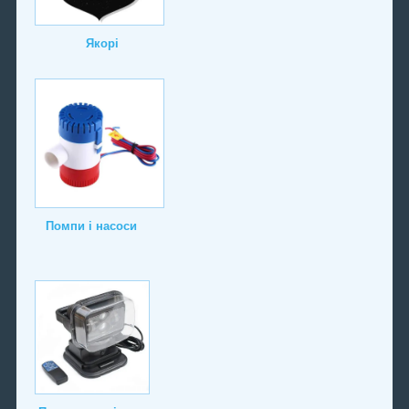
Якорі
Помпи і насоси