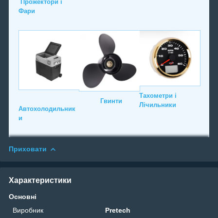
Прожектори і
Фари
Тахометри і
Гвинти
Лічильники
Автохолодильник
и
Приховати
Характеристики
Основні
Виробник
Pretech