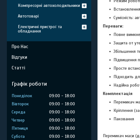
Режим роботи
Компресорні автохолодильники
Встановлення
Автотоварі
Сумісність: ав
Переваги:
Електричні пристрої та
обладнання
Повне вимкне
Защита от ут
Про Нас
Збільшення т
Відгуки
Підвищення 
Статті
Просте встан
Підходить для
Графік роботи
Надійна робо
Комплектація
Понеділок
09:00
18:00
Перемикач м
Вівторок
09:00
18:00
Кріплення (за
Середа
09:00
18:00
Паковання
Четвер
09:00
18:00
Пʼятниця
09:00
18:00
Перемикач маси (дл
Субота
09:00
18:00