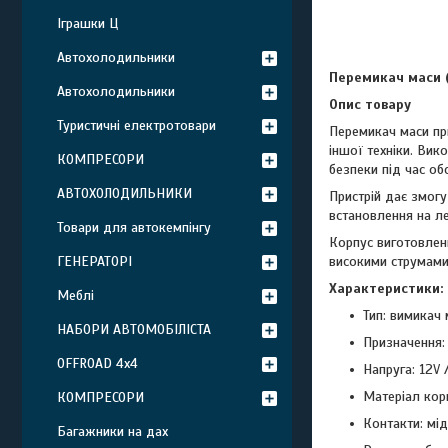
Іграшки Ц
Автохолодильники
Перемикач маси 
Автохолодильники
Опис товару
Туристичні електротовари
Перемикач маси пр
іншої техніки. Ви
КОМПРЕСОРИ
безпеки під час об
АВТОХОЛОДИЛЬНИКИ
Пристрій дає змог
встановлення на ле
Товари для автокемпінгу
Корпус виготовлени
високими струмами
ГЕНЕРАТОРІ
Характеристики:
Меблі
Тип: вимикач
НАБОРИ АВТОМОБІЛІСТА
Призначення:
OFFROAD 4х4
Напруга: 12V 
Матеріал кор
КОМПРЕСОРИ
Контакти: мід
Багажники на дах