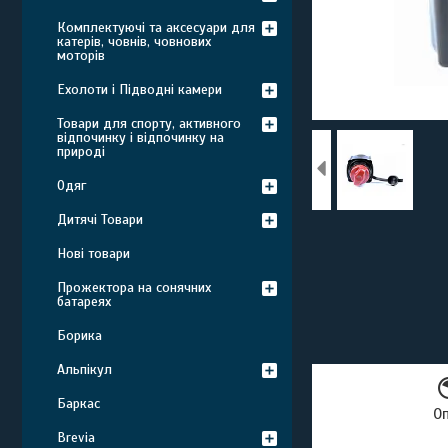
Комплектуючі та аксесуари для
катерів, човнів, човнових
моторів
Ехолоти і Підводні камери
Товари для спорту, активного
відпочинку і відпочинку на
природі
Одяг
Дитячі Товари
Нові товари
Прожектора на сонячних
батареях
Борика
Альпікул
Баркас
О
Brevia