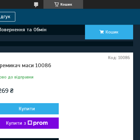
Кошик
дгук
Повернення та Обмін
Кошик
Код:
10086
ремикач маси 10086
ово до відправки
269 ₴
Купити
Купити з