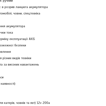
: ручний
: в розрив ланцюга акумулятора
томобілі, човни, спецтехніка
ння акумулятора
ечки тока
ерміну експлуатації АКБ
пожежної безпеки
овлення
 різних видів техніки
та за високих навантажень
аси
 наявності)
я катерів, човнів та яхт) 12v 200a