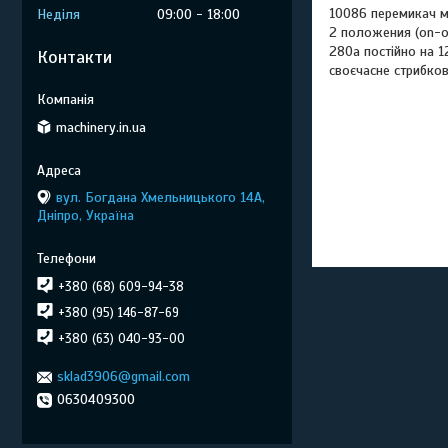
10086 перемикач м
Неділя
09:00
18:00
2 положения (on-of
280a постійно на 12
Контакти
своєчасне стрибко
machinery.in.ua
вул. Богдана Хмельницького 14А,
Дніпро, Україна
+380 (68) 609-94-38
+380 (95) 146-87-69
+380 (63) 040-93-00
sklad3906@gmail.com
0630409300