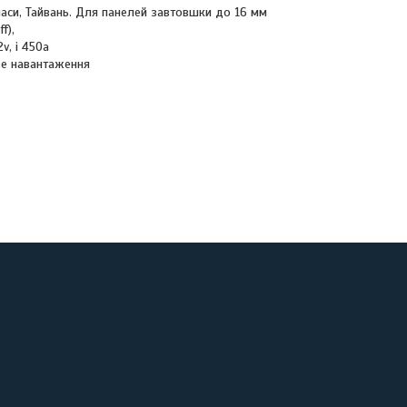
аси, Тайвань. Для панелей завтовшки до 16 мм
f),
v, і 450a
ве навантаження