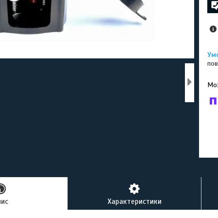
пов
У к
буд
пис
Характеристики