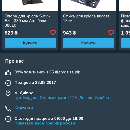
Опора для крісла Swivl-
Стійка для крісла висота
Пово
Eze, 330 мм Арт. бази
18см
фікс
08810
кріп
болт
823
943
1 0
₴
₴
Купити
Купити
Про нас
98% позитивних з 65 відгуків за рік
Працює з 28.08.2017
м. Дніпро
вул. Богдана Хмельницького 14А, Дніпро, Україна
Контакти
Сьогодні працює з 09:00 до 18:00
Показати весь графік роботи