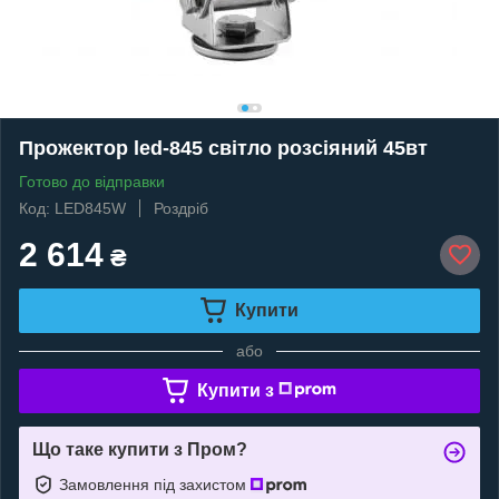
Прожектор led-845 світло розсіяний 45вт
Готово до відправки
Код: LED845W
Роздріб
2 614
₴
Купити
або
Купити з
Що таке купити з Пром?
Замовлення під захистом