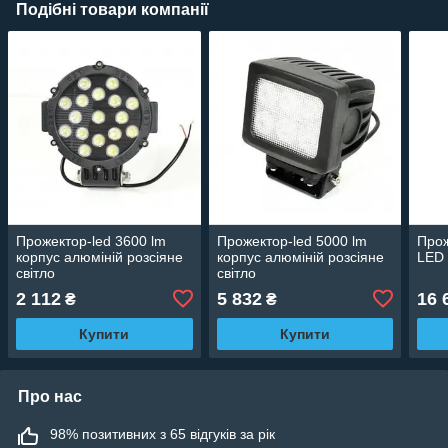
Подібні товари компанії
Прожектор-led 3600 lm
Прожектор-led 5000 lm
Прож
корпус алюміній розсіяне
корпус алюміній розсіяне
LED 
світло
світло
2 112
5 832
16 
₴
₴
Купити
Купити
Про нас
98% позитивних з 65 відгуків за рік