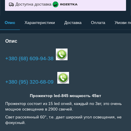
Доступна доставка
Опис
Характеристики
Доставка
Оплата
Умови п
Опис
+380 (68) 609-94-38
+380 (95) 320-68-09
Прожектор led-845 мощность 45вт
Прожектор состоит из 15 led огней, каждый по 3вт, это очень
мощное освещение в 2900 свечей.
Свет рассеянный 60°, т.е. дает широкий угол освещения, не
фокусный.