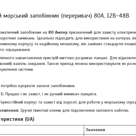
 морський запобіжник (переривач) 80А, 12В-48В
оматичний запобіжник на
80 Ампер
призначений для захисту електрични
оротких замикань. Ідеально підходить для використання на катерах, ях
икному корпусу та надійному механізму, він замінює стандартні плавкі
ого спрацювання.
итичного навантаження пристрій миттєво розриває ланцюг. Для відновл
рвоний) важіль скидання. Також прилад можна використовувати як розм
румлення системи.
потрібно купувати запасні запобіжники.
1:
Працює і як захист, і як ручний вимикач ланцюга.
ермостійкий корпус та захист від корозії для роботи у морському сере
новлення:
Зручні гвинтові клеми для підключення силового кабелю.
теристики (UA)
Значення