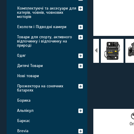
Комплектуючі та аксесуари для
катерів, човнів, човнових
моторів
Ехолоти і Підводні камери
Товари для спорту, активного
відпочинку і відпочинку на
природі
Одяг
Дитячі Товари
Нові товари
Прожектора на сонячних
батареях
Борика
Альпікул
Баркас
О
Brevia