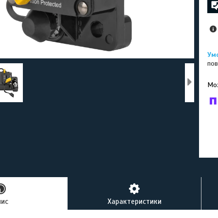
пов
У к
буд
пис
Характеристики