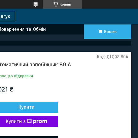
Кошик
дгук
Повернення та Обмін
Кошик
Код:
QLQ02 80A
томатичний запобіжник 80 А
ово до відправки
021 ₴
Купити
Купити з