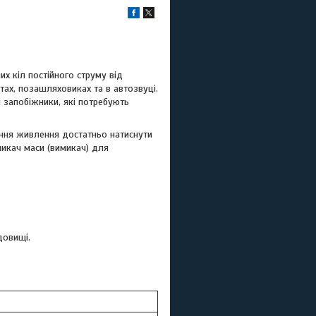
х кіл постійного струму від
тах, позашляховиках та в автозвуці.
 запобіжники, які потребують
ення живлення достатньо натиснути
икач маси (вимикач) для
довищі.