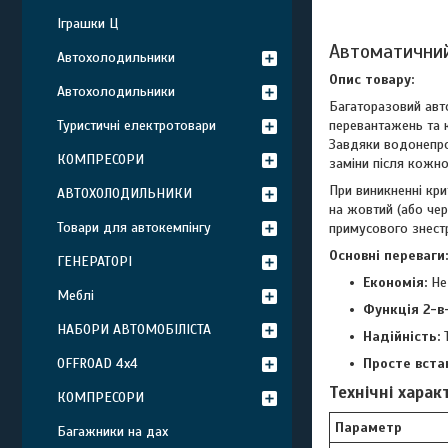
Іграшки Ц
Автоматичний
Автохолодильники
Опис товару:
Автохолодильники
Багаторазовий авт
перевантажень та к
Туристичні електротовари
Завдяки водонепрон
КОМПРЕСОРИ
заміни після кожн
При виникненні кр
АВТОХОЛОДИЛЬНИКИ
на жовтий (або че
Товари для автокемпінгу
примусового знест
Основні переваги:
ГЕНЕРАТОРІ
Економія:
Не 
Меблі
Функція 2-в-
НАБОРИ АВТОМОБІЛІСТА
Надійність:
Т
Просте вста
OFFROAD 4х4
Технічні харак
КОМПРЕСОРИ
Параметр
Багажники на дах