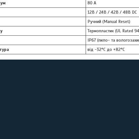
рум
80 А
12В / 24В / 42В / 48В DC
Ручний (Manual Reset)
су
Термопластик (UL Rated 9
IP67 (пило- та вологозах
тура
від -32°C до +82°C