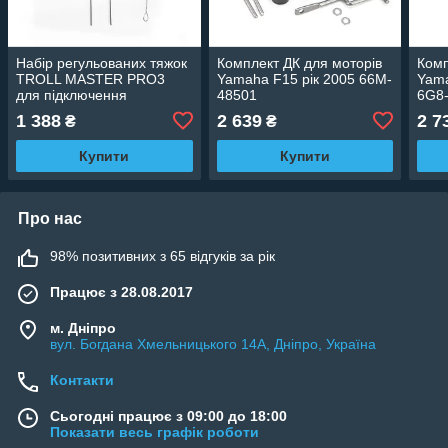
Набір регульованих тяжок
Комплект ДК для моторів
Комп
TROLL MASTER PRO3
Yamaha F15 рік 2005 66M-
Yama
для підключення
48501
6G8-
тролінгового двигуна до
1 388
2 639
2 7
₴
₴
YAMAHA F6 / T8 / F9.9
Купити
Купити
Про нас
98% позитивних з 65 відгуків за рік
Працює з 28.08.2017
м. Дніпро
вул. Богдана Хмельницького 14А, Дніпро, Україна
Контакти
Сьогодні працює з 09:00 до 18:00
Показати весь графік роботи