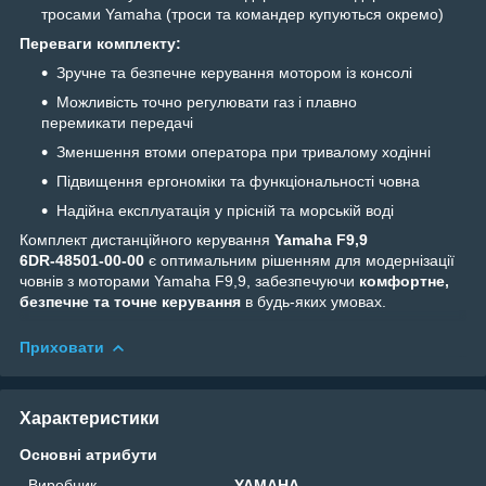
тросами Yamaha (троси та командер купуються окремо)
Переваги комплекту:
Зручне та безпечне керування мотором із консолі
Можливість точно регулювати газ і плавно
перемикати передачі
Зменшення втоми оператора при тривалому ходінні
Підвищення ергономіки та функціональності човна
Надійна експлуатація у прісній та морській воді
Комплект дистанційного керування
Yamaha F9,9
6DR‑48501‑00‑00
є оптимальним рішенням для модернізації
човнів з моторами Yamaha F9,9, забезпечуючи
комфортне,
безпечне та точне керування
в будь-яких умовах.
Приховати
Характеристики
Основні атрибути
Виробник
YAMAHA