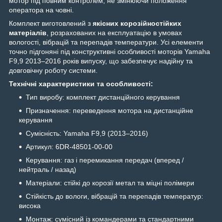
мотор під повним контролем, не змінюючи положення
оператора на човні.
Комплект виготовлений з
якісних корозійностійких
матеріалів
, розрахованих на експлуатацію в умовах
вологості, вібрацій та перепадів температури. Усі елементи
точно підгоняні під конструктивні особливості моторів Yamaha
F9,9 2013–2016 років випуску, що забезпечує надійну та
довговічну роботу системи.
Технічні характеристики та особливості:
Тип виробу: комплект дистанційного керування
Призначення: переведення мотора на дистанційне
керування
Сумісність: Yamaha F9,9 (2013–2016)
Артикул: 6DR‑48501‑00‑00
Керування: газ і перемикання передач (вперед /
нейтраль / назад)
Матеріали: стійкі до корозії метал та міцні полімери
Стійкість до вологи, вібрацій та перепадів температур:
висока
Монтаж: сумісний із командерами та стандартними