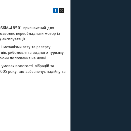
м
66M‑48501
призначений для
дозволяє переобладнати мотор із
 експлуатації.
 механізми газу та реверсу
дів, риболовлі та водного туризму.
юючи положення на човні.
 умовах вологості, вібрацій та
2005 року, що забезпечує надійну та