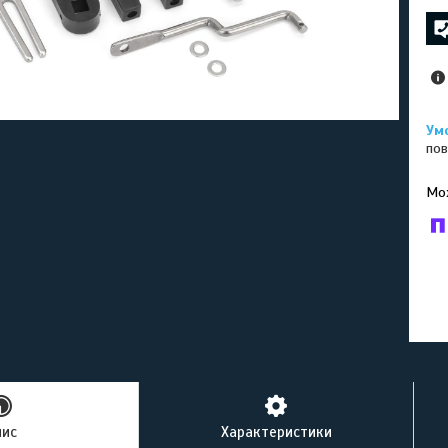
пов
У к
буд
пис
Характеристики