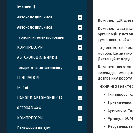
Іграшки Ц
Автохолодильники
Комплект ДК для м
Автохолодильники
Комплект дистанці
організації
дистан
Туристичні електротовари
румпельного або ст
КОМПРЕСОРИ
За допомогою комп
мотора. Це значно
АВТОХОЛОДИЛЬНИКИ
Дистанційне керув
Комплект виготовл
Товари для автокемпінгу
перепадів температ
ГЕНЕРАТОРІ
довговічну роботу 
Технічні характе
Меблі
Тип виробу: 
НАБОРИ АВТОМОБІЛІСТА
Призначення:
OFFROAD 4х4
Сумісність: Y
КОМПРЕСОРИ
Артикул: 66M
Керування: га
Багажники на дах