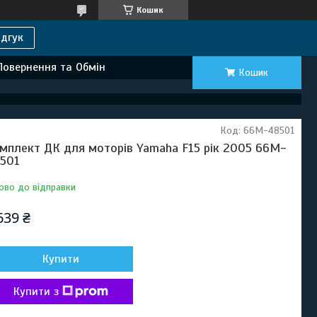
Кошик
дгук
Повернення та Обмін
Кошик
Код:
66M-48501
мплект ДК для моторів Yamaha F15 рік 2005 66M-
501
ово до відправки
639 ₴
Купити
Купити з