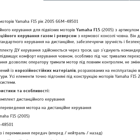
оторів Yamaha F15 рік 2005 66M-48501
йного керування для підвісних моторів
Yamaha F15
(2005) з артикуло
ційного керування газом і реверсом
з кермової консолі човна. Він 
андартного керування на дистанційне, забезпечуючи зручність і безпеку
лекту ДУ керування здійснюється через троси, що з’єднують командер і
 підвищує комфорт керування човном, особливо під час тривалих перехо
ання дозволяє оператору тримати мотор під повним контролем, не змін
ений із
корозійностійких матеріалів
, розрахованих на експлуатацію в
ури. Усі елементи точно підгоняні під конструкцію моторів Yamaha F15 
системи.
ристики та особливості:
комплект дистанційного керування
 переведення мотора на дистанційне керування
amaha F15 (2005)
‑48501
з і перемикання передач (вперед / нейтраль / назад)