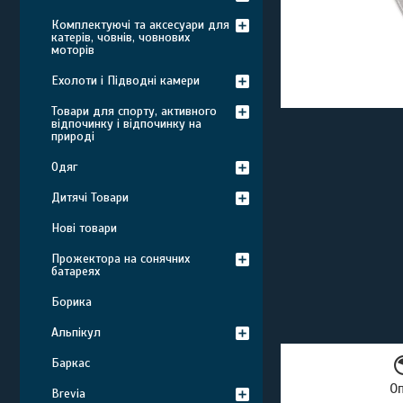
Комплектуючі та аксесуари для
катерів, човнів, човнових
моторів
Ехолоти і Підводні камери
Товари для спорту, активного
відпочинку і відпочинку на
природі
Одяг
Дитячі Товари
Нові товари
Прожектора на сонячних
батареях
Борика
Альпікул
Баркас
О
Brevia