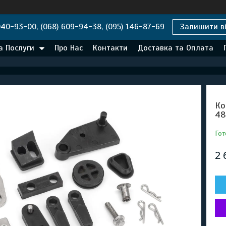
040-93-00, (068) 609-94-38, (095) 146-87-69
Залишити ві
а Послуги
Про Нас
Контакти
Доставка та Оплата
Ко
48
Гот
2 