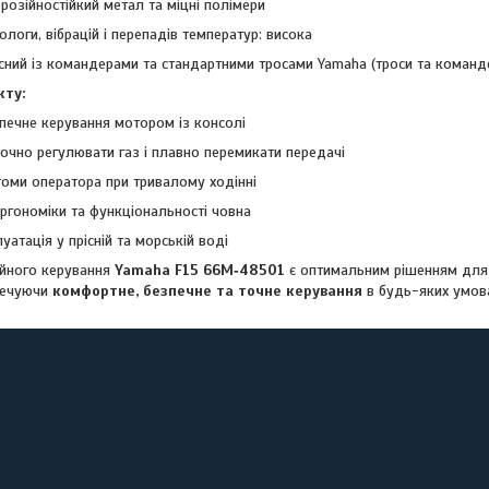
розійностійкий метал та міцні полімери
вологи, вібрацій і перепадів температур: висока
сний із командерами та стандартними тросами Yamaha (троси та команд
кту:
зпечне керування мотором із консолі
очно регулювати газ і плавно перемикати передачі
оми оператора при тривалому ходінні
ргономіки та функціональності човна
уатація у прісній та морській воді
йного керування
Yamaha F15 66M‑48501
є оптимальним рішенням для 
печуючи
комфортне, безпечне та точне керування
в будь-яких умов