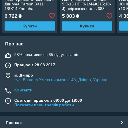
Двигуна Parsun 3X11
9.9-15 HP (9-1/4&#215;10-
JOH
1/8X14 Yamaha
J) неіржавка сталь 683-
(10.
Нержавійка
45943-00-EL
6 722
5 083
4 3
₴
₴
Купити
Купити
Про нас
98% позитивних з 65 відгуків за рік
Працює з 28.08.2017
м. Дніпро
вул. Богдана Хмельницького 14А, Дніпро, Україна
Контакти
Сьогодні працює з 09:00 до 18:00
Показати весь графік роботи
Про нас