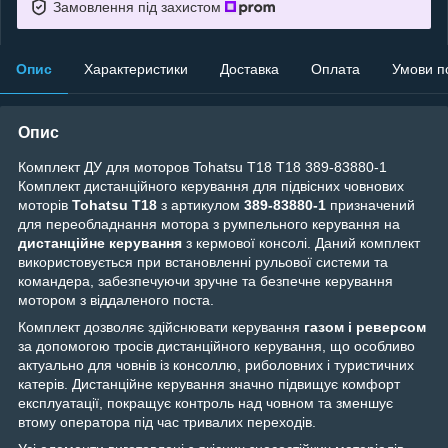
Замовлення під захистом
Опис
Характеристики
Доставка
Оплата
Умови п
Опис
Комплект ДУ для моторов Tohatsu T18 T18 389-83880-1
Комплект дистанційного керування для підвісних човнових
моторів
Tohatsu T18
з артикулом
389‑83880‑1
призначений
для переобладнання мотора з румпельного керування на
дистанційне керування
з кермової консолі. Даний комплект
використовується при встановленні рульової системи та
командера, забезпечуючи зручне та безпечне керування
мотором з віддаленого поста.
Комплект дозволяє здійснювати керування
газом і реверсом
за допомогою тросів дистанційного керування, що особливо
актуально для човнів із консоллю, риболовних і туристичних
катерів. Дистанційне керування значно підвищує комфорт
експлуатації, покращує контроль над човном та зменшує
втому оператора під час тривалих переходів.