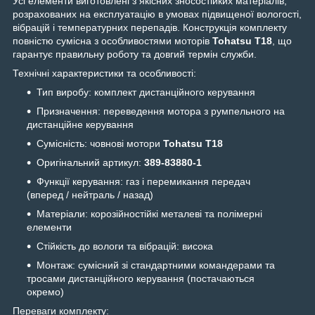
Усі елементи виготовлені з якісних зносостійких матеріалів,
розрахованих на експлуатацію в умовах підвищеної вологості,
вібрацій і температурних перепадів. Конструкція комплекту
повністю сумісна з особливостями моторів
Tohatsu T18
, що
гарантує правильну роботу та довгий термін служби.
Технічні характеристики та особливості:
Тип виробу: комплект дистанційного керування
Призначення: переведення мотора з румпельного на
дистанційне керування
Сумісність: човнові мотори
Tohatsu T18
Оригінальний артикул:
389‑83880‑1
Функції керування: газ і перемикання передач
(вперед / нейтраль / назад)
Матеріали: корозійностійкі металеві та полімерні
елементи
Стійкість до вологи та вібрацій: висока
Монтаж: сумісний зі стандартними командерами та
тросами дистанційного керування (постачаються
окремо)
Переваги комплекту: