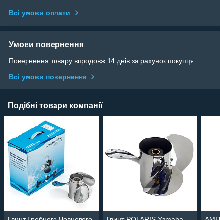
Всі умови оплати
Умови повернення
Повернення товару впродовж 14 днів за рахунок покупця
Всі умови повернення
Подібні товари компанії
Гвинт Гребного Човнового
Гвинт POLARIS Yamaha
АМI