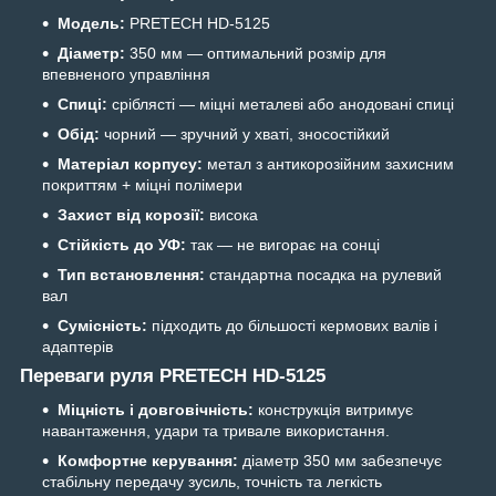
Модель:
PRETECH HD-5125
Діаметр:
350 мм — оптимальний розмір для
впевненого управління
Спиці:
сріблясті — міцні металеві або анодовані спиці
Обід:
чорний — зручний у хваті, зносостійкий
Матеріал корпусу:
метал з антикорозійним захисним
покриттям + міцні полімери
Захист від корозії:
висока
Стійкість до УФ:
так — не вигорає на сонці
Тип встановлення:
стандартна посадка на рулевий
вал
Сумісність:
підходить до більшості кермових валів і
адаптерів
Переваги руля PRETECH HD-5125
Міцність і довговічність:
конструкція витримує
навантаження, удари та тривале використання.
Комфортне керування:
діаметр 350 мм забезпечує
стабільну передачу зусиль, точність та легкість