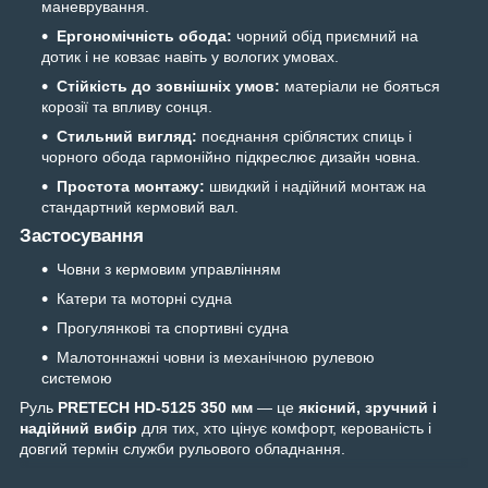
маневрування.
Ергономічність обода:
чорний обід приємний на
дотик і не ковзає навіть у вологих умовах.
Стійкість до зовнішніх умов:
матеріали не бояться
корозії та впливу сонця.
Стильний вигляд:
поєднання сріблястих спиць і
чорного обода гармонійно підкреслює дизайн човна.
Простота монтажу:
швидкий і надійний монтаж на
стандартний кермовий вал.
Застосування
Човни з кермовим управлінням
Катери та моторні судна
Прогулянкові та спортивні судна
Малотоннажні човни із механічною рулевою
системою
Руль
PRETECH HD-5125 350 мм
— це
якісний, зручний і
надійний вибір
для тих, хто цінує комфорт, керованість і
довгий термін служби рульового обладнання.