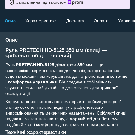
Замовлення під захистом
Опис
Характеристики
Доставка
Оплата
Умови п
Опис
Руль PRETECH HD-5125 350 мм (спиці —
сріблясті, обід — чорний)
Руль
PRETECH HD-5125
діаметром
350 мм
— це
високоякісне кермове колесо для човнів, катерів та інших
суден із механічним керуванням, де потрібне
надійне, точне
і комфортне управління
. Він поєднує в собі міцність,
зручність, стильний дизайн та довговічність для тривалої
експлуатації.
Корпус та спиці виготовлені з матеріалів, стійких до корозії,
впливу солоної і прісної води, ультрафіолетового
випромінювання та механічних навантажень. Сріблясті спиці
надають елегантного вигляду, а
чорний обід
забезпечує
надійний хват і комфорт під час тривалого використання.
Технічні характеристики