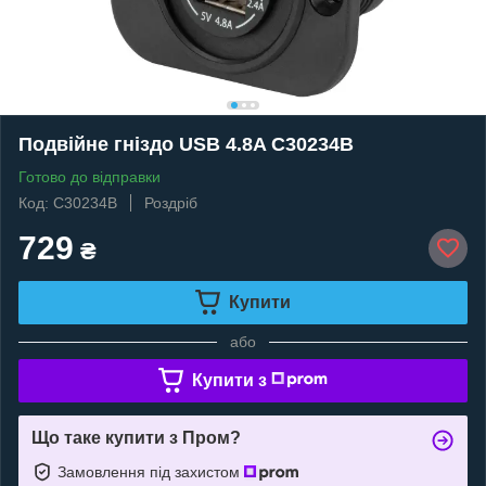
Подвійне гніздо USB 4.8A C30234B
Готово до відправки
Код: C30234B
Роздріб
729
₴
Купити
або
Купити з
Що таке купити з Пром?
Замовлення під захистом