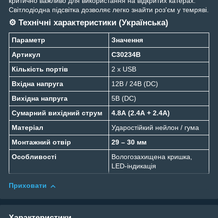
критично важливо для використання на відкритих катерах.
Світлодіодна підсвітка дозволяє легко знайти роз'єм у темряві.
⚙️ Технічні характеристики (Українська)
Параметр
Значення
Артикул
C30234B
Кількість портів
2 x USB
Вхідна напруга
12В / 24В (DC)
Вихідна напруга
5В (DC)
Сумарний вихідний струм
4.8А (2.4А + 2.4А)
Матеріал
Ударостійкий нейлон / гума
Монтажний отвір
29 – 30 мм
Особливості
Вологозахищена кришка,
LED-індикація
Приховати
Характеристики