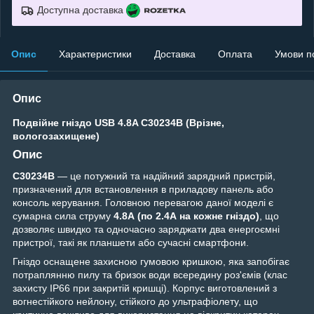
Доступна доставка
Опис
Характеристики
Доставка
Оплата
Умови п
Опис
Подвійне гніздо USB 4.8A C30234B (Врізне,
вологозахищене)
Опис
C30234B
— це потужний та надійний зарядний пристрій,
призначений для встановлення в приладову панель або
консоль керування. Головною перевагою даної моделі є
сумарна сила струму
4.8А (по 2.4А на кожне гніздо)
, що
дозволяє швидко та одночасно заряджати два енергоємні
пристрої, такі як планшети або сучасні смартфони.
Гніздо оснащене захисною гумовою кришкою, яка запобігає
потраплянню пилу та бризок води всередину роз'ємів (клас
захисту IP66 при закритій кришці). Корпус виготовлений з
вогнестійкого нейлону, стійкого до ультрафіолету, що