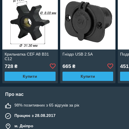
Крильчатка CEF A8 B31
Гніздо USB 2.5A
Подв
C12
728
665
451
₴
₴
Купити
Купити
Про нас
98% позитивних з 65 відгуків за рік
Працює з 28.08.2017
м. Дніпро