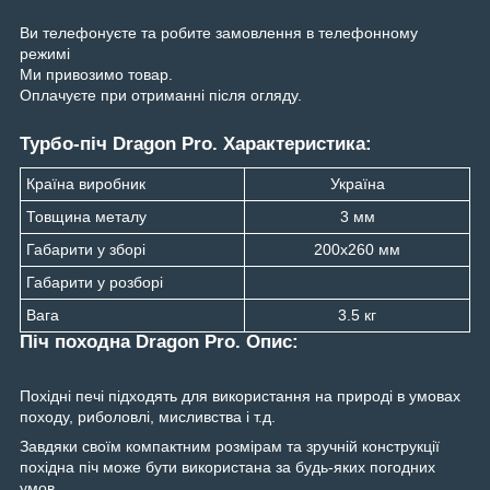
Ви телефонуєте та робите замовлення в телефонному
режимі
Ми привозимо товар.
Оплачуєте при отриманні після огляду.
Турбо-піч Dragon Pro. Характеристика:
Країна виробник
Україна
Товщина металу
3 мм
Габарити у зборі
200х260 мм
Габарити у розборі
Вага
3.5 кг
Піч походна Dragon Pro. Опис:
Похідні печі підходять для використання на природі в умовах
походу, риболовлі, мисливства і т.д.
Завдяки своїм компактним розмірам та зручній конструкції
похідна піч може бути використана за будь-яких погодних
умов.