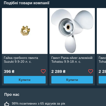
Подібні товари компанії
Гайка гребного гвинта
Гвинт Pana-silver алюміній
Гвин
Suzuki 9.9-20 л. с.
Tohatsu 9.9-18 л. с.
Toha
396
2 289
2 2
₴
₴
Купити
Купити
Про нас
98% позитивних з 65 відгуків за рік