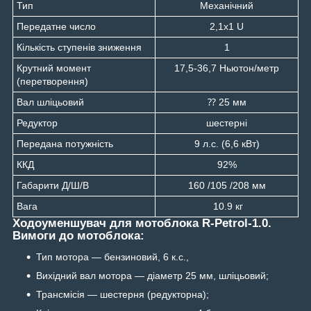
Тип
Механічний
Передатне число
2,1х1 U
Кількість ступенів зниження
1
Крутний момент
17,5-36,7 Ньютон/метр
(перетворення)
Вал шліцьовий
⁇ 25 мм
Редуктор
шестерні
Передана потужність
9 л.с. (6,6 кВт)
ККД
92%
Габарити Д/Ш/В
160 /105 /208 мм
Вага
10.9 кг
Ходоуменшувач для мотоблока R-Petrol-1.0.
Вимоги до мотоблока:
Тип мотора — бензиновий, 6 к.с.,
Вихідний вал мотора — діаметр 25 мм, шліцьовий;
Трансмісія — шестерня (редукторна);