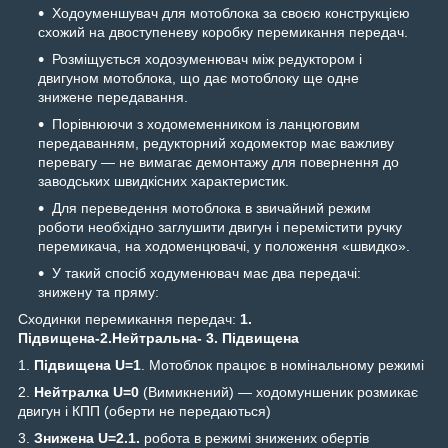
Ходоуменшувач для мотоблока за своєю конструкцією
схожий на двоступеневу коробку перемикання передач.
Розміщується ходозуменювач між редуктором і
двигуном мотоблока, що дає мотоблоку ще одне
знижене передавання.
Порівнюючи з ходомеменником із ланцюговим
передаванням, редукторний ходомектор має важливу
перевагу — не вимагає демонтажу для повернення до
заводських швидкісних характеристик.
Для переведення мотоблока в звичайний режим
роботи необхідно заглушити двигун і перемістити ручку
перемикача, на ходоменцювачі, у положення «швидко».
У такий спосіб ходуменювач має два передачі:
знижену та пряму:
Сходинки перемикання передач:
1.
Підвищена-2.Нейтральна- 3. Підвищена
1.
Підвищена U=1
. Мотоблок працює в номінальному режимі
2.
Нейтралка U=0
(Вимикнений) — ходомуншеник розмикає
двигун і КПП (оберти не передаються)
3.
Знижена
U=2.1.
робота в режимі знижених обертів