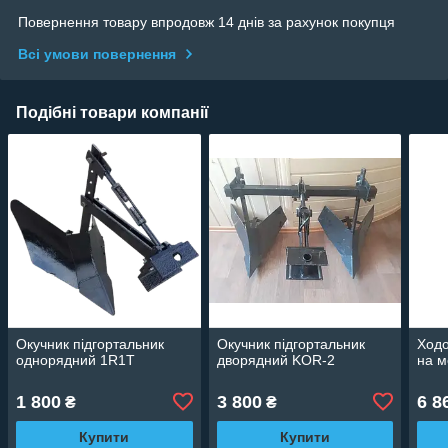
Повернення товару впродовж 14 днів за рахунок покупця
Всі умови повернення
Подібні товари компанії
Окучник підгортальник
Окучник підгортальник
Ходо
однорядний 1R1T
дворядний KOR-2
на м
1 800
3 800
6 8
₴
₴
Купити
Купити