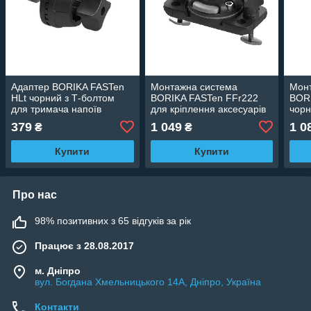
Адаптер BORIKA FASTen
Монтажна система
Мон
HLt чорний з Т-болтом
BORIKA FASTen FFr222
BOR
для тримача напоїв
для кріплення аксесуарів
чорн
моделі CUp
на профілі з Т-пазом
аксе
379
1 049
1 0
₴
₴
(01.17.031.01.01)
(01.01.012.02.01)
пазо
Купити
Купити
Про нас
98% позитивних з 65 відгуків за рік
Працює з 28.08.2017
м. Дніпро
вул. Богдана Хмельницького 14А, Дніпро, Україна
Контакти