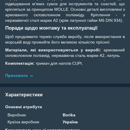
підвішування м’яких сумок для інструментів та снастей, що
кріпляться за принципом MOLLE. Основні деталі виготовлені з
армованого скловолокном поліаміду. Кріплення - з
нержавіючої сталі марки А2 (крім латунної гайки M6 DIN 934).
Поради щодо монтажу та експлуатації
Щоб продовжити термін служби виробу, після використання в
морській воді промийте його великою кількістю прісної.
Матеріали, які використовуються у виробі:
армований
скловолокном поліамід, нержавіюча сталь марки А2, латунь.
Комплектація:
тримач для напоїв CUPt.
Приховати
Характеристики
Основні атрибути
Виробник
Borika
Країна виробник
Україна
Користувальницькі характеристики