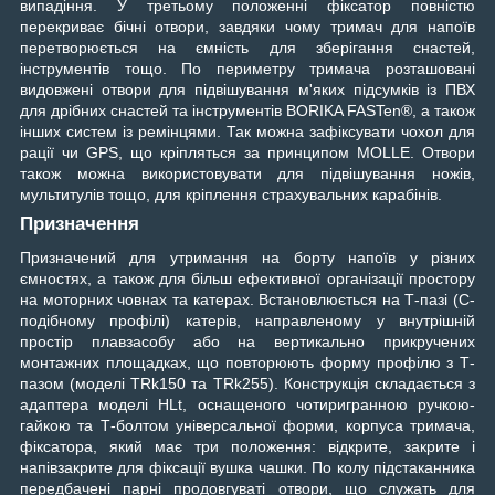
випадіння. У третьому положенні фіксатор повністю
перекриває бічні отвори, завдяки чому тримач для напоїв
перетворюється на ємність для зберігання снастей,
інструментів тощо. По периметру тримача розташовані
видовжені отвори для підвішування м'яких підсумків із ПВХ
для дрібних снастей та інструментів BORIKA FASTen®, а також
інших систем із ремінцями. Так можна зафіксувати чохол для
рації чи GPS, що кріпляться за принципом MOLLE. Отвори
також можна використовувати для підвішування ножів,
мультитулів тощо, для кріплення страхувальних карабінів.
Призначення
Призначений для утримання на борту напоїв у різних
ємностях, а також для більш ефективної організації простору
на моторних човнах та катерах. Встановлюється на Т-пазі (С-
подібному профілі) катерів, направленому у внутрішній
простір плавзасобу або на вертикально прикручених
монтажних площадках, що повторюють форму профілю з Т-
пазом (моделі TRk150 та TRk255). Конструкція складається з
адаптера моделі HLt, оснащеного чотиригранною ручкою-
гайкою та Т-болтом універсальної форми, корпуса тримача,
фіксатора, який має три положення: відкрите, закрите і
напівзакрите для фіксації вушка чашки. По колу підстаканника
передбачені парні продовгуваті отвори, що служать для