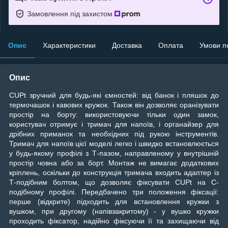
Замовлення під захистом
Опис
Характеристики
Доставка
Оплата
Умови п
Опис
CUPt зручний для будь-які ємностей: від банок і пляшок до
термочашок і кавових кружок. Також він дозволяє оранізувати
простір на борту: використовуючи тільки один замок,
користувач отримує і тримач для напоїв, і органайзер для
дрібних приманок та необхідних під рукою інструментів.
Тримач для напоїв цієї моделі легко і швидко встановлюється
у будь-якому профілі з Т-пазом, направленому у внутрішній
простір човна або за борт. Монтаж не вимагає додаткових
кріплень, оскільки до конструкція тримача входить адаптер із
Т-подібним болтом, що дозволяє фіксувати CUPt на С-
подібному профілі. Передбачено три положення фіксації:
перше (відкрите) підходить для встановлення кружки з
вушком, при другому (напівзакритому) - у вушко кружки
проходить фіксатор, надійно фіксуючи її та захищаючи від