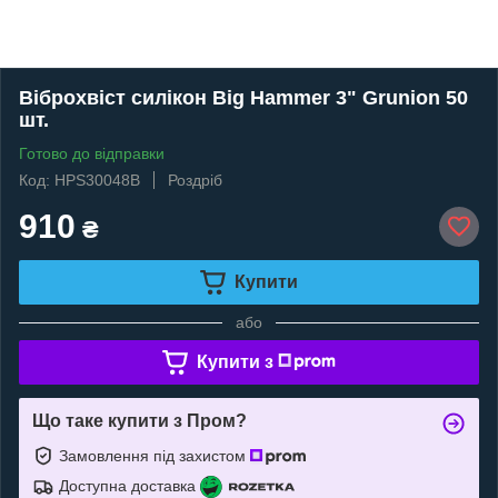
Віброхвіст силікон Big Hammer 3" Grunion 50
шт.
Готово до відправки
Код: HPS30048B
Роздріб
910
₴
Купити
або
Купити з
Що таке купити з Пром?
Замовлення під захистом
Доступна доставка