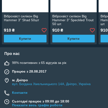
Віброхвіст силікон Big
Віброхвіст силікон Big
Вібр
Hammer 3" Shad 50шт
Hammer 3" Speckled Trout
Hamm
50 шт.
шт.
910
910
910
₴
₴
Купити
Купити
Про нас
98% позитивних з 65 відгуків за рік
Працює з 28.08.2017
м. Дніпро
вул. Богдана Хмельницького 14А, Дніпро, Україна
Контакти
Сьогодні працює з 09:00 до 18:00
Показати весь графік роботи