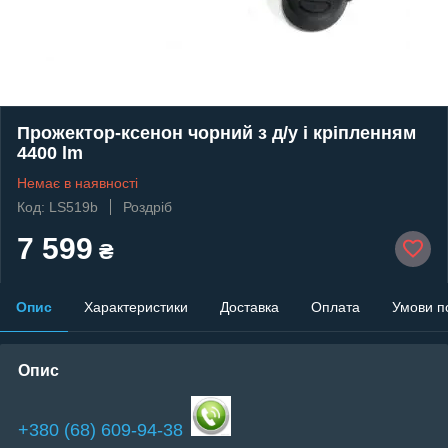
Прожектор-ксенон чорний з д/у і кріпленням
4400 lm
Немає в наявності
Код: LS519b
Роздріб
7 599
₴
Опис
Характеристики
Доставка
Оплата
Умови п
Опис
+380 (68) 609-94-38