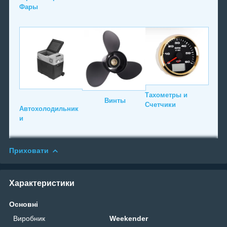
Фары
Тахометры и
Винты
Счетчики
Автохолодильник
и
Приховати
Характеристики
Основні
Виробник
Weekender