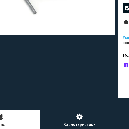
пов
У к
буд
пис
Характеристики