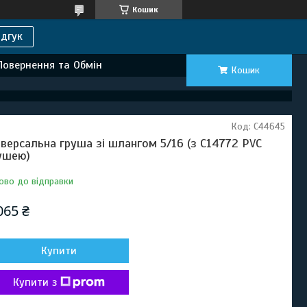
Кошик
дгук
Повернення та Обмін
Кошик
Код:
C44645
іверсальна груша зі шлангом 5/16 (з C14772 PVC
ушею)
ово до відправки
065 ₴
Купити
Купити з