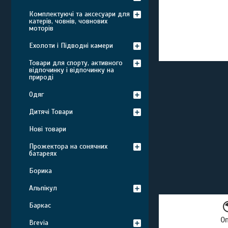
Комплектуючі та аксесуари для
катерів, човнів, човнових
моторів
Ехолоти і Підводні камери
Товари для спорту, активного
відпочинку і відпочинку на
природі
Одяг
Дитячі Товари
Нові товари
Прожектора на сонячних
батареях
Борика
Альпікул
Баркас
О
Brevia