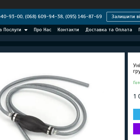
040-93-00, (068) 609-94-38, (095) 146-87-69
Залишити ві
а Послуги
Про Нас
Контакти
Доставка та Оплата
Ун
гр
Гот
1 