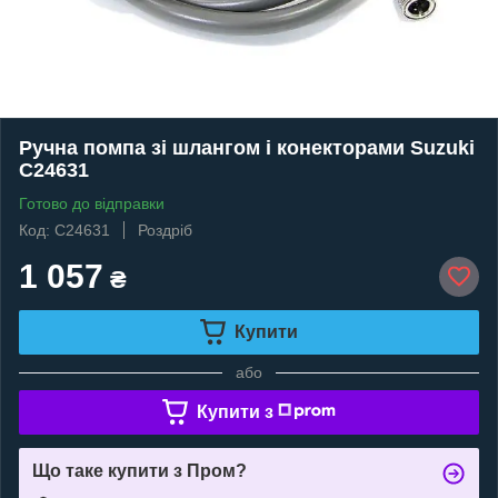
Ручна помпа зі шлангом і конекторами Suzuki
C24631
Готово до відправки
Код: C24631
Роздріб
1 057
₴
Купити
або
Купити з
Що таке купити з Пром?