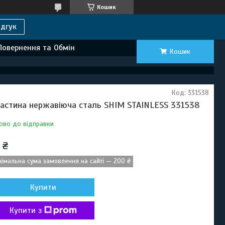
Кошик
дгук
Повернення та Обмін
Кошик
Код:
331538
астина нержавіюча сталь SHIM STAINLESS 331538
ово до відправки
 ₴
німальна сума замовлення на сайті — 200 ₴
Купити
Купити з