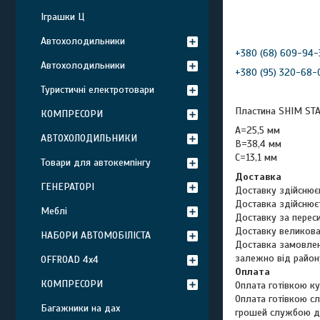
Іграшки Ц
Автохолодильники
+380 (68) 609-94-
Автохолодильники
+380 (95) 320-68-
Туристичні електротовари
Пластина SHIM STA
КОМПРЕСОРИ
А=25,5 мм
АВТОХОЛОДИЛЬНИКИ
В=38,4 мм
С=13,1 мм
Товари для автокемпінгу
Доставка
ГЕНЕРАТОРІ
Доставку здійснює
Доставка здійснюєт
Меблі
Доставку за перес
Доставку великова
НАБОРИ АВТОМОБІЛІСТА
Доставка замовленн
залежно від район
OFFROAD 4х4
Оплата
КОМПРЕСОРИ
Оплата готівкою ку
Оплата готівкою с
Багажники на дах
грошей службою до