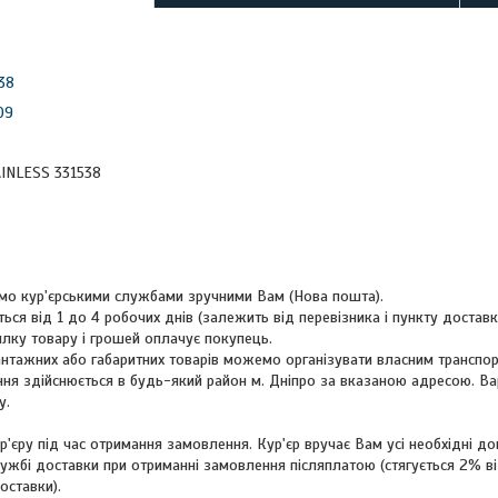
38
09
INLESS 331538
мо кур'єрськими службами зручними Вам (Нова пошта).
ься від 1 до 4 робочих днів (залежить від перевізника і пункту доставк
илку товару і грошей оплачує покупець.
нтажних або габаритних товарів можемо організувати власним транспор
я здійснюється в будь-який район м. Дніпро за вказаною адресою. Варт
у.
р'єру під час отримання замовлення. Кур'єр вручає Вам усі необхідні д
лужбі доставки при отриманні замовлення післяплатою (стягується 2% в
ставки).