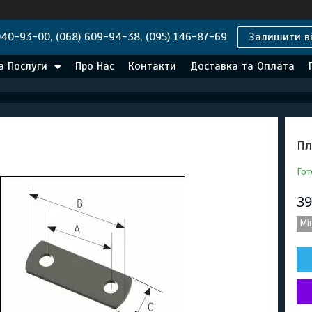
040-93-00, (068) 609-94-38, (095) 146-87-69
Залишити ві
а Послуги
Про Нас
Контакти
Доставка та Оплата
Пл
Гот
39
Мі