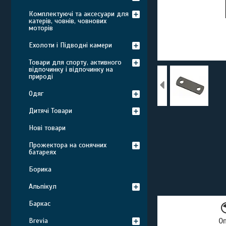
Комплектуючі та аксесуари для
катерів, човнів, човнових
моторів
Ехолоти і Підводні камери
Товари для спорту, активного
відпочинку і відпочинку на
природі
Одяг
Дитячі Товари
Нові товари
Прожектора на сонячних
батареях
Борика
Альпікул
Баркас
Brevia
О