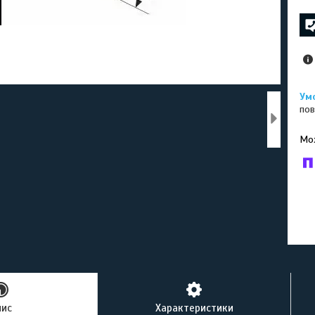
пов
У к
буд
пис
Характеристики