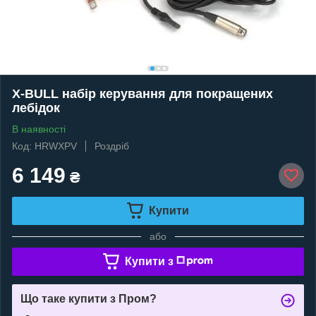
X-BULL набір керування для покращених
лебідок
В наявності
Код: HRWXPV
Роздріб
6 149
₴
Купити
або
Купити з
Що таке купити з Пром?