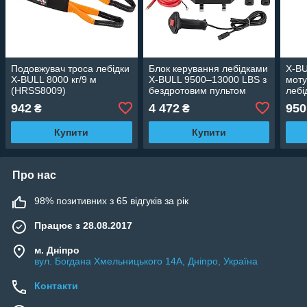
Подовжувач троса лебідки
Блок керування лебідками
X-BU
X-BULL 8000 кг/9 м
X-BULL 9500–13000 LBS з
моту
(HRSS8009)
бездротовим пультом
лебі
дистанційного керування
942
4 472
950
₴
₴
Купити
Купити
Про нас
98% позитивних з 65 відгуків за рік
Працює з 28.08.2017
м. Дніпро
вул. Богдана Хмельницького 14А, Дніпро, Україна
Контакти