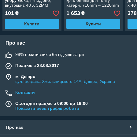
упору люка, Г-подібне,
кріпленням для тенту
для 
внутрішнє 48 X 32MM
катери, 710mm – 1220mm
x 4
3580200
101
1 653
378
₴
₴
Купити
Купити
Про нас
98% позитивних з 65 відгуків за рік
Працює з 28.08.2017
м. Дніпро
вул. Богдана Хмельницького 14А, Дніпро, Україна
Контакти
Сьогодні працює з 09:00 до 18:00
Показати весь графік роботи
Про нас