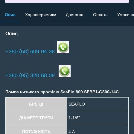
Опис
Характеристики
Доставка
Оплата
Умови п
Опис
+380 (68) 609-94-38
+380 (95) 320-68-09
Помпа низького профілю SeaFlo 800 SFBP1-G800-14С.
БРЕНД
SEAFLO
ДІАМЕТР ТРУБИ
1-1/8"
ПОТУЖНІСТЬ
4 А