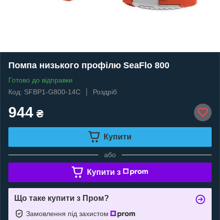
Помпа низького профілю SeaFlo 800
Готово до відправки
Код: SFBP1-G800-14С
Роздріб
944
₴
Купити
або
Купити з
Що таке купити з Пром?
Замовлення під захистом